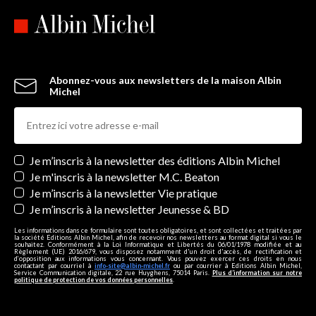
Abonnez-vous aux newsletters de la maison Albin
Michel
Newsletters
Je m’inscris à la newsletter des éditions Albin Michel
Je m'inscris à la newsletter M.C. Beaton
Je m’inscris à la newsletter Vie pratique
Je m’inscris à la newsletter Jeunesse & BD
Les informations dans ce formulaire sont toutes obligatoires, et sont collectées et traitées par
la société Editions Albin Michel, afin de recevoir nos newsletters au format digital si vous le
souhaitez. Conformément à la Loi Informatique et Libertés du 06/01/1978 modifiée et au
Règlement (UE) 2016/679, vous disposez notamment d'un droit d'accès, de rectification et
d’opposition aux informations vous concernant. Vous pouvez exercer ces droits en nous
contactant par courriel à
info-site@albin-michel.fr
ou par courrier à Editions Albin Michel,
Service Communication digitale, 22 rue Huyghens, 75014 Paris.
Plus d’information sur notre
politique de protection de vos données personnelles
.