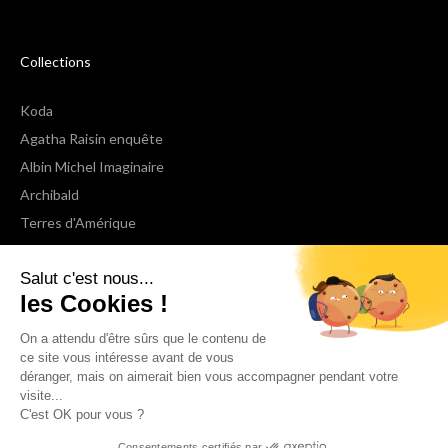
Collections
Koda
Agatha Raisin enquête
Albin Michel Imaginaire
Archibald
Terres d'Amérique
Espaces Libres Poche
Salut c'est nous...
NOX
les Cookies !
Wiz
Voir toutes les collections
On a attendu d'être sûrs que le contenu de
ce site vous intéresse avant de vous
déranger, mais on aimerait bien vous accompagner pendant votre
Nous suivre
visite...
C'est OK pour vous ?
Consentements certifiés par