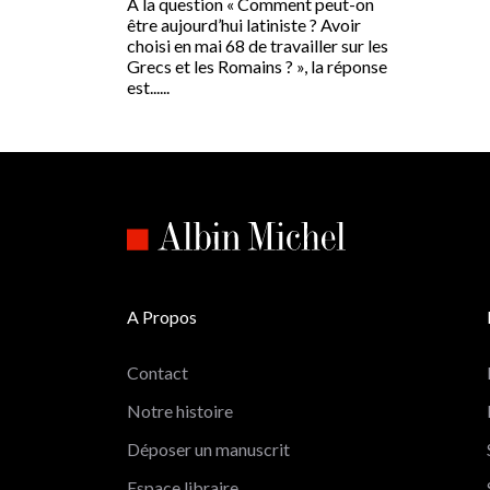
À la question « Comment peut-on
être aujourd’hui latiniste ? Avoir
choisi en mai 68 de travailler sur les
Grecs et les Romains ? », la réponse
est......
A Propos
Contact
Notre histoire
Déposer un manuscrit
Espace libraire