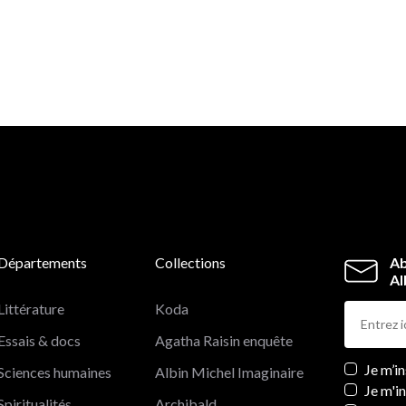
Départements
Collections
Ab
Al
Littérature
Koda
Essais & docs
Agatha Raisin enquête
Newslett
Je m’i
Sciences humaines
Albin Michel Imaginaire
Je m'i
Spiritualités
Archibald