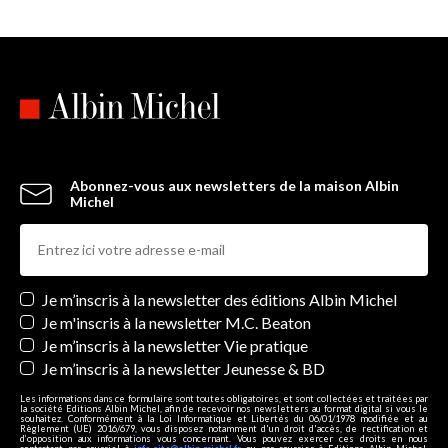
Abonnez-vous aux newsletters de la maison Albin
Michel
Newsletters
Je m’inscris à la newsletter des éditions Albin Michel
Je m'inscris à la newsletter M.C. Beaton
Je m’inscris à la newsletter Vie pratique
Je m’inscris à la newsletter Jeunesse & BD
Les informations dans ce formulaire sont toutes obligatoires, et sont collectées et traitées par
la société Editions Albin Michel, afin de recevoir nos newsletters au format digital si vous le
souhaitez. Conformément à la Loi Informatique et Libertés du 06/01/1978 modifiée et au
Règlement (UE) 2016/679, vous disposez notamment d'un droit d'accès, de rectification et
d’opposition aux informations vous concernant. Vous pouvez exercer ces droits en nous