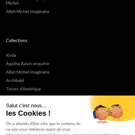
Michel
Albin Michel Imaginaire
Collections
Koda
Agatha Raisin enquête
Albin Michel Imaginaire
Archibald
Terres d'Amérique
Espaces Libres Poche
Salut c'est nous...
NOX
les Cookies !
Wiz
Voir toutes les collections
On a attendu d'être sûrs que le contenu de
ce site vous intéresse avant de vous