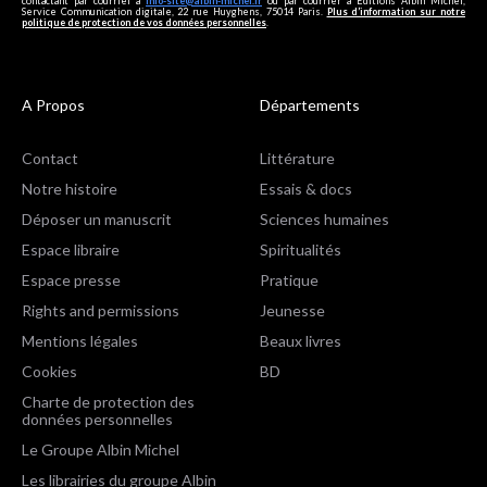
contactant par courriel à
info-site@albin-michel.fr
ou par courrier à Editions Albin Michel,
Service Communication digitale, 22 rue Huyghens, 75014 Paris.
Plus d’information sur notre
politique de protection de vos données personnelles
.
A Propos
Départements
Contact
Littérature
Notre histoire
Essais & docs
Déposer un manuscrit
Sciences humaines
Espace libraire
Spiritualités
Espace presse
Pratique
Rights and permissions
Jeunesse
Mentions légales
Beaux livres
Cookies
BD
Charte de protection des
données personnelles
Le Groupe Albin Michel
Les librairies du groupe Albin