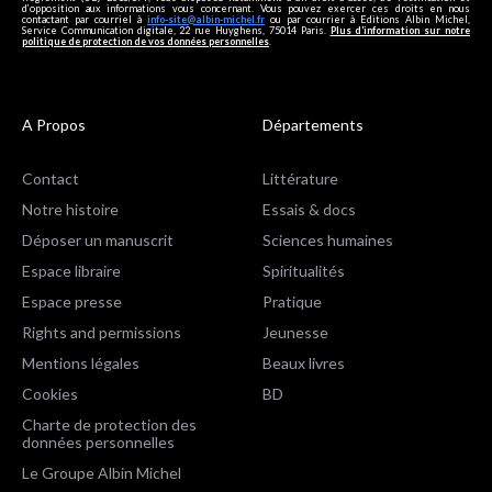
d’opposition aux informations vous concernant. Vous pouvez exercer ces droits en nous
contactant par courriel à
info-site@albin-michel.fr
ou par courrier à Editions Albin Michel,
Service Communication digitale, 22 rue Huyghens, 75014 Paris.
Plus d’information sur notre
politique de protection de vos données personnelles
.
A Propos
Départements
Contact
Littérature
Notre histoire
Essais & docs
Déposer un manuscrit
Sciences humaines
Espace libraire
Spiritualités
Espace presse
Pratique
Rights and permissions
Jeunesse
Mentions légales
Beaux livres
Cookies
BD
Charte de protection des
données personnelles
Le Groupe Albin Michel