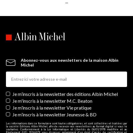
...
Abonnez-vous aux newsletters de la maison Albin
Michel
Newsletters
Je m’inscris à la newsletter des éditions Albin Michel
Je m'inscris à la newsletter M.C. Beaton
Je m’inscris à la newsletter Vie pratique
Je m’inscris à la newsletter Jeunesse & BD
Les informations dans ce formulaire sont toutes obligatoires, et sont collectées et traitées par
la société Editions Albin Michel, afin de recevoir nos newsletters au format digital si vous le
souhaitez. Conformément à la Loi Informatique et Libertés du 06/01/1978 modifiée et au
Règlement (UE) 2016/679, vous disposez notamment d'un droit d'accès, de rectification et