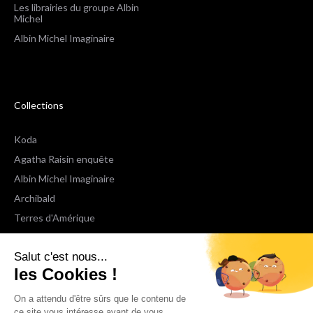
Les librairies du groupe Albin
Michel
Albin Michel Imaginaire
Collections
Koda
Agatha Raisin enquête
Albin Michel Imaginaire
Archibald
Terres d'Amérique
Espaces Libres Poche
Salut c'est nous...
NOX
les Cookies !
Wiz
Voir toutes les collections
On a attendu d'être sûrs que le contenu de
ce site vous intéresse avant de vous