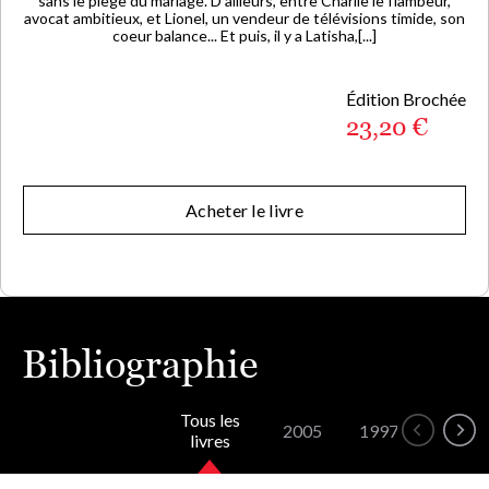
sans le piège du mariage. D'ailleurs, entre Charlie le flambeur,
avocat ambitieux, et Lionel, un vendeur de télévisions timide, son
coeur balance... Et puis, il y a Latisha,[...]
Édition Brochée
23,20 €
Acheter le livre
Bibliographie
Tous les
2005
1997
livres