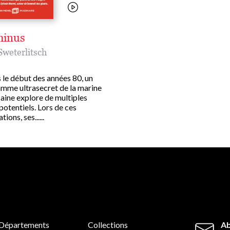
minus
weterlitsch
 le début des années 80, un
mme ultrasecret de la marine
aine explore de multiples
potentiels. Lors de ces
ions, ses......
Départements
Collections
Ab