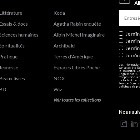
Al
Littérature
Koda
Essais & docs
Agatha Raisin enquête
Newslett
Je m’i
Sciences humaines
Albin Michel Imaginaire
Je m'i
Spiritualités
Archibald
Je m’in
Je m’i
Pratique
Terres d'Amérique
Les information
Jeunesse
Espaces Libres Poche
par la société E
le souhaitez. C
Règlement (UE)
Beaux livres
NOX
d’opposition a
contactant par 
Service Communi
politique de pr
BD
Wiz
Voir toutes les collections
Nous sui