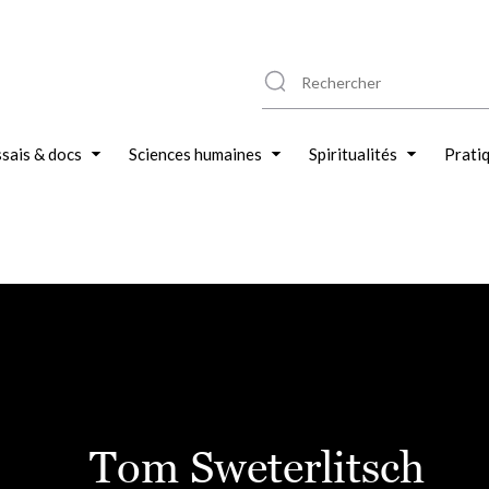
sais & docs
Sciences humaines
Spiritualités
Prati
Tom Sweterlitsch