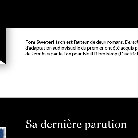
Tom Sweterlitsch
est l’auteur de deux romans,
Demain
d’adaptation audiovisuelle du premier ont été acquis p
de
Terminu
s par la Fox pour Neill Blomkamp (Disctrict
Sa dernière parution