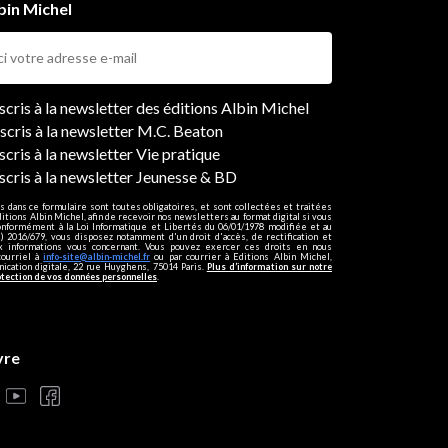
bin Michel
ers
nscris à la newsletter des éditions Albin Michel
nscris à la newsletter M.C. Beaton
scris à la newsletter Vie pratique
nscris à la newsletter Jeunesse & BD
s dans ce formulaire sont toutes obligatoires, et sont collectées et traitées
ditions Albin Michel, afin de recevoir nos newsletters au format digital si vous
onformément à la Loi Informatique et Libertés du 06/01/1978 modifiée et au
 2016/679, vous disposez notamment d'un droit d'accès, de rectification et
ux informations vous concernant. Vous pouvez exercer ces droits en nous
courriel à
info-site@albin-michel.fr
ou par courrier à Editions Albin Michel,
cation digitale, 22 rue Huyghens, 75014 Paris.
Plus d’information sur notre
otection de vos données personnelles
.
vre