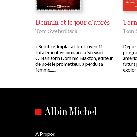
Demain et le jour d'après
Ter
Tom Sweterlitsch
Tom S
« Sombre, implacable et inventif…
Depuis
totalement visionnaire. » Stewart
progra
O’Nan John Dominic Blaxton, éditeur
améric
de poésie prometteur, a perdu sa
futurs 
femme......
explorat
A Propos