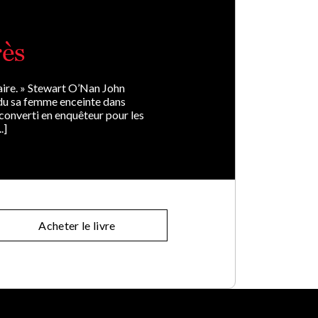
rès
aire. » Stewart O’Nan John
rdu sa femme enceinte dans
Reconverti en enquêteur pour les
.]
Acheter le livre