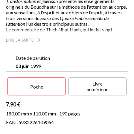
Transformation et guérison
présente les enseignements
originels du Bouddha sur la méthode de l'attention au corps,
aux sensations, à l'esprit et aux oblets de l'esprit, à travers
trois versions du
Sutra
des
Quatre Etablissements de
l'attention
l'un des trois principaux sutras.
Le commentaire de Thich Nhat Hanh, qui inclut vingt
contemplations liées à la vie quotidienne, nous indique
LIRE LA SUITE
comment traiter la colère, la jalousie et les traumatismes ;
comment cultiver les plus belles qualités de ceux avec qui
nous vivons nos enfants, nos amis ; comment accueillir avec
sagesse et compassion notre propre mort et celle des
Date de parution
personnes aimées.
03 juin 1999
Avec la simplicité et la profondeur qui caractérisent son
enseignement, le maître zen nous invite à considérer
concrètement les exigences d'une transformation intérieure,
Livre
voie menant à une véritable
guérison
spirituelle.
Poche
numérique
7,90 €
180.00 mm x
110.00 mm
- 190 pages
EAN : 9782226109064