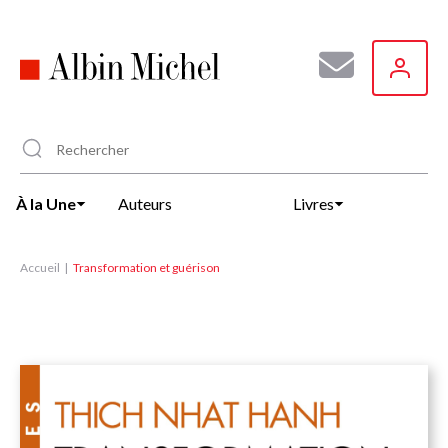
Aller
au
contenu
principal
À la Une
Auteurs
Livres
Accueil
Transformation et guérison