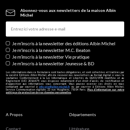
Abonnez-vous aux newsletters de la maison Albin
Michel
Newsletters
Je m’inscris à la newsletter des éditions Albin Michel
Je m'inscris à la newsletter M.C. Beaton
Je m’inscris à la newsletter Vie pratique
Je m’inscris à la newsletter Jeunesse & BD
Les informations dans ce formulaire sont toutes obligatoires, et sont collectées et traitées par
la société Editions Albin Michel, afin de recevoir nos newsletters au format digital si vous le
souhaitez. Conformément à la Loi Informatique et Libertés du 06/01/1978 modifiée et au
Règlement (UE) 2016/679, vous disposez notamment d'un droit d'accès, de rectification et
d’opposition aux informations vous concernant. Vous pouvez exercer ces droits en nous
contactant par courriel à
info-site@albin-michel.fr
ou par courrier à Editions Albin Michel,
Service Communication digitale, 22 rue Huyghens, 75014 Paris.
Plus d’information sur notre
politique de protection de vos données personnelles
.
A Propos
Départements
Contact
Littérature