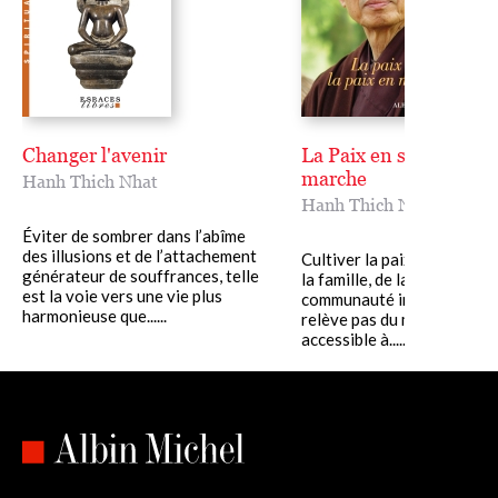
Changer l'avenir
La Paix en soi, la paix
marche
Hanh Thich Nhat
Hanh Thich Nhat
Éviter de sombrer dans l’abîme
des illusions et de l’attachement
Cultiver la paix en soi, au s
générateur de souffrances, telle
la famille, de la société, de 
est la voie vers une vie plus
communauté internationale
harmonieuse que......
relève pas du miracle, c'est
accessible à......