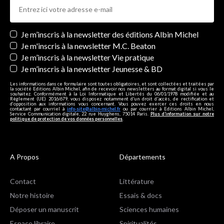
Newsletters
Je m’inscris à la newsletter des éditions Albin Michel
Je m'inscris à la newsletter M.C. Beaton
Je m’inscris à la newsletter Vie pratique
Je m’inscris à la newsletter Jeunesse & BD
Les informations dans ce formulaire sont toutes obligatoires, et sont collectées et traitées par
la société Editions Albin Michel, afin de recevoir nos newsletters au format digital si vous le
souhaitez. Conformément à la Loi Informatique et Libertés du 06/01/1978 modifiée et au
Règlement (UE) 2016/679, vous disposez notamment d'un droit d'accès, de rectification et
d’opposition aux informations vous concernant. Vous pouvez exercer ces droits en nous
contactant par courriel à
info-site@albin-michel.fr
ou par courrier à Editions Albin Michel,
Service Communication digitale, 22 rue Huyghens, 75014 Paris.
Plus d’information sur notre
politique de protection de vos données personnelles
.
A Propos
Départements
Contact
Littérature
Notre histoire
Essais & docs
Déposer un manuscrit
Sciences humaines
Espace libraire
Spiritualités