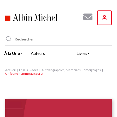
Aller
au
contenu
principal
À la Une
Auteurs
Livres
Accueil
Essais & docs
Autobiographies, Mémoires, Témoignages
Un jeune homme au secret