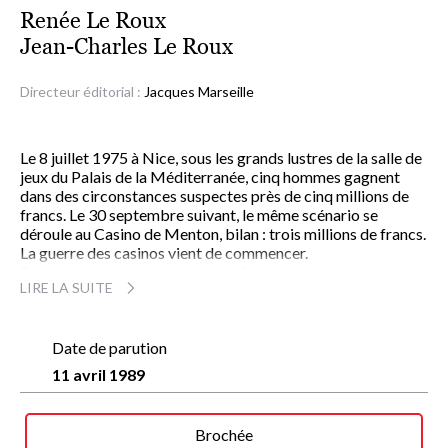
Renée Le Roux
Jean-Charles Le Roux
Directeur éditorial :
Jacques Marseille
Le 8 juillet 1975 à Nice, sous les grands lustres de la salle de
jeux du Palais de la Méditerranée, cinq hommes gagnent
dans des circonstances suspectes près de cinq millions de
francs. Le 30 septembre suivant, le même scénario se
déroule au Casino de Menton, bilan : trois millions de francs.
La guerre des casinos vient de commencer.
Derrière ces deux parties, se profile l'ombre d'un homme,
LIRE LA SUITE
Jean-Dominique Fratoni. Le P.-D.G. du Casino Ruhl de Nice a
décidé de devenir "l'empereur des Jeux" de la Côte d'Azur et
pour cela, toute concurrence doit être éliminée.
Pourtant, un grain de sable va anéantir tous ses projets.
Date de parution
Renée Le Roux, actionnaire avec ses enfants du Palais de la
11 avril 1989
Méditerranée, le grand rival du Ruhl, refuse de passer sous le
joug de Fratoni. Les manoeuvres et les menaces n'arrivent
pas à la faire renoncer. L'une de ses filles devient alors l'enjeu
Brochée
d'une partie dont elle n'a pas tous les atouts.