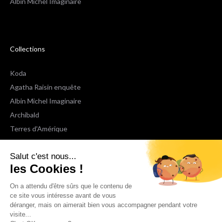
Albin Michel Imaginaire
Collections
Koda
Agatha Raisin enquête
Albin Michel Imaginaire
Archibald
Terres d'Amérique
Espaces Libres Poche
Salut c'est nous...
NOX
les Cookies !
Wiz
Voir toutes les collections
On a attendu d'être sûrs que le contenu de
ce site vous intéresse avant de vous
déranger, mais on aimerait bien vous accompagner pendant votre
Nous suivre
visite...