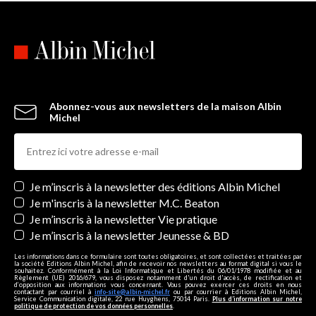
Abonnez-vous aux newsletters de la maison Albin
Michel
Newsletters
Je m’inscris à la newsletter des éditions Albin Michel
Je m'inscris à la newsletter M.C. Beaton
Je m’inscris à la newsletter Vie pratique
Je m’inscris à la newsletter Jeunesse & BD
Les informations dans ce formulaire sont toutes obligatoires, et sont collectées et traitées par
la société Editions Albin Michel, afin de recevoir nos newsletters au format digital si vous le
souhaitez. Conformément à la Loi Informatique et Libertés du 06/01/1978 modifiée et au
Règlement (UE) 2016/679, vous disposez notamment d'un droit d'accès, de rectification et
d’opposition aux informations vous concernant. Vous pouvez exercer ces droits en nous
contactant par courriel à
info-site@albin-michel.fr
ou par courrier à Editions Albin Michel,
Service Communication digitale, 22 rue Huyghens, 75014 Paris.
Plus d’information sur notre
politique de protection de vos données personnelles
.