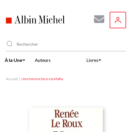
Aller
au
contenu
principal
À la Une
Auteurs
Livres
Accueil
Une femme face à la Mafia