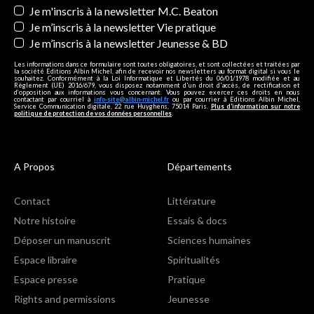
Je m'inscris à la newsletter M.C. Beaton
Je m’inscris à la newsletter Vie pratique
Je m’inscris à la newsletter Jeunesse & BD
Les informations dans ce formulaire sont toutes obligatoires, et sont collectées et traitées par
la société Editions Albin Michel, afin de recevoir nos newsletters au format digital si vous le
souhaitez. Conformément à la Loi Informatique et Libertés du 06/01/1978 modifiée et au
Règlement (UE) 2016/679, vous disposez notamment d'un droit d'accès, de rectification et
d’opposition aux informations vous concernant. Vous pouvez exercer ces droits en nous
contactant par courriel à
info-site@albin-michel.fr
ou par courrier à Editions Albin Michel,
Service Communication digitale, 22 rue Huyghens, 75014 Paris.
Plus d’information sur notre
politique de protection de vos données personnelles
.
A Propos
Départements
Contact
Littérature
Notre histoire
Essais & docs
Déposer un manuscrit
Sciences humaines
Espace libraire
Spiritualités
Espace presse
Pratique
Rights and permissions
Jeunesse