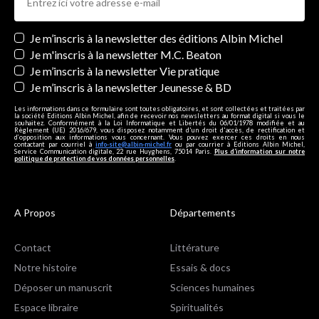
Newsletters
Je m’inscris à la newsletter des éditions Albin Michel
Je m'inscris à la newsletter M.C. Beaton
Je m’inscris à la newsletter Vie pratique
Je m’inscris à la newsletter Jeunesse & BD
Les informations dans ce formulaire sont toutes obligatoires, et sont collectées et traitées par
la société Editions Albin Michel, afin de recevoir nos newsletters au format digital si vous le
souhaitez. Conformément à la Loi Informatique et Libertés du 06/01/1978 modifiée et au
Règlement (UE) 2016/679, vous disposez notamment d'un droit d'accès, de rectification et
d’opposition aux informations vous concernant. Vous pouvez exercer ces droits en nous
contactant par courriel à
info-site@albin-michel.fr
ou par courrier à Editions Albin Michel,
Service Communication digitale, 22 rue Huyghens, 75014 Paris.
Plus d’information sur notre
politique de protection de vos données personnelles
.
A Propos
Départements
Contact
Littérature
Notre histoire
Essais & docs
Déposer un manuscrit
Sciences humaines
Espace libraire
Spiritualités