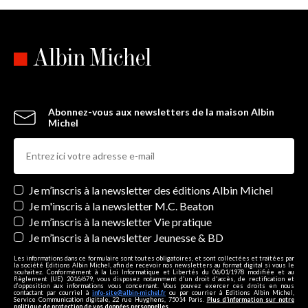
Abonnez-vous aux newsletters de la maison Albin
Michel
Newsletters
Je m’inscris à la newsletter des éditions Albin Michel
Je m'inscris à la newsletter M.C. Beaton
Je m’inscris à la newsletter Vie pratique
Je m’inscris à la newsletter Jeunesse & BD
Les informations dans ce formulaire sont toutes obligatoires, et sont collectées et traitées par
la société Editions Albin Michel, afin de recevoir nos newsletters au format digital si vous le
souhaitez. Conformément à la Loi Informatique et Libertés du 06/01/1978 modifiée et au
Règlement (UE) 2016/679, vous disposez notamment d'un droit d'accès, de rectification et
d’opposition aux informations vous concernant. Vous pouvez exercer ces droits en nous
contactant par courriel à
info-site@albin-michel.fr
ou par courrier à Editions Albin Michel,
Service Communication digitale, 22 rue Huyghens, 75014 Paris.
Plus d’information sur notre
politique de protection de vos données personnelles
.