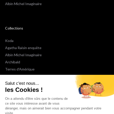
Albin Michel Imaginaire
Collections
Koda
Agatha Raisin enquête
Albin Michel Imaginaire
Archibald
Terres d'Amérique
Espaces Libres Poche
Salut c'est nous...
NOX
les Cookies !
Wiz
Voir toutes les collections
On a attendu d'être sûrs que le contenu de
ce site vous intéresse avant de vous
déranger, mais on aimerait bien vous accompagner pendant votre
Nous suivre
visite...