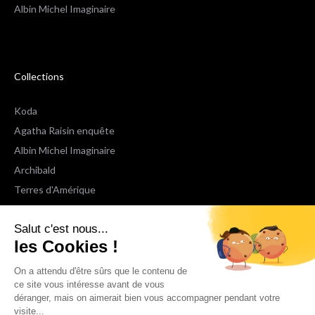
Albin Michel Imaginaire
Collections
Koda
Agatha Raisin enquête
Albin Michel Imaginaire
Archibald
Terres d'Amérique
Espaces Libres Poche
Salut c'est nous...
NOX
les Cookies !
Wiz
Voir toutes les collections
On a attendu d'être sûrs que le contenu de
ce site vous intéresse avant de vous
déranger, mais on aimerait bien vous accompagner pendant votre
Nous suivre
visite...