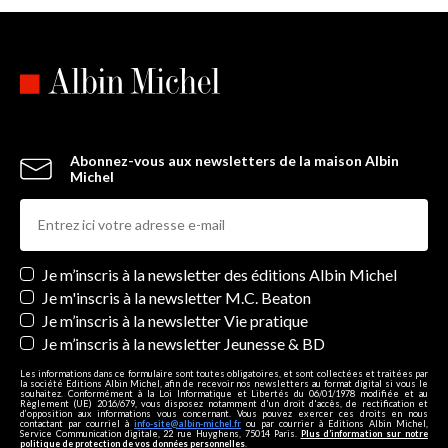
Abonnez-vous aux newsletters de la maison Albin
Michel
Newsletters
Je m’inscris à la newsletter des éditions Albin Michel
Je m'inscris à la newsletter M.C. Beaton
Je m’inscris à la newsletter Vie pratique
Je m’inscris à la newsletter Jeunesse & BD
Les informations dans ce formulaire sont toutes obligatoires, et sont collectées et traitées par
la société Editions Albin Michel, afin de recevoir nos newsletters au format digital si vous le
souhaitez. Conformément à la Loi Informatique et Libertés du 06/01/1978 modifiée et au
Règlement (UE) 2016/679, vous disposez notamment d'un droit d'accès, de rectification et
d’opposition aux informations vous concernant. Vous pouvez exercer ces droits en nous
contactant par courriel à
info-site@albin-michel.fr
ou par courrier à Editions Albin Michel,
Service Communication digitale, 22 rue Huyghens, 75014 Paris.
Plus d’information sur notre
politique de protection de vos données personnelles
.