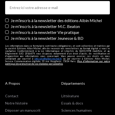
Newsletters
Je m’inscris à la newsletter des éditions Albin Michel
Je m'inscris à la newsletter M.C. Beaton
Je m’inscris à la newsletter Vie pratique
Je m’inscris à la newsletter Jeunesse & BD
Les informations dans ce formulaire sont toutes obligatoires, et sont collectées et traitées par
la société Editions Albin Michel, afin de recevoir nos newsletters au format digital si vous le
souhaitez. Conformément à la Loi Informatique et Libertés du 06/01/1978 modifiée et au
Règlement (UE) 2016/679, vous disposez notamment d'un droit d'accès, de rectification et
d’opposition aux informations vous concernant. Vous pouvez exercer ces droits en nous
contactant par courriel à
info-site@albin-michel.fr
ou par courrier à Editions Albin Michel,
Service Communication digitale, 22 rue Huyghens, 75014 Paris.
Plus d’information sur notre
politique de protection de vos données personnelles
.
A Propos
Départements
Contact
Littérature
Notre histoire
Essais & docs
Déposer un manuscrit
Sciences humaines