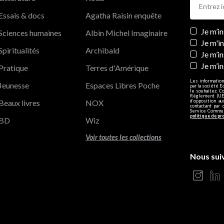
Essais & docs
Agatha Raisin enquête
Newslett
Je m’i
Sciences humaines
Albin Michel Imaginaire
Je m'i
Spiritualités
Archibald
Je m’in
Je m’i
Pratique
Terres d'Amérique
Les information
Jeunesse
Espaces Libres Poche
par la société E
le souhaitez. C
Règlement (UE)
Beaux livres
NOX
d’opposition a
contactant par 
Service Communi
politique de pr
BD
Wiz
Voir toutes les collections
Nous sui
s Options