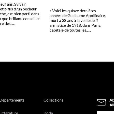
euf ans, Sylvain
etit-fils d?un pêcheur
« Voici les quinze dernières
he, est bien parti dans
années de Guillaume Apollinaire,
arque brillant, conseiller
mort à 38 ans à la veille de l?
e des......
armistice de 1918, dans Paris,
capitale de toutes les......
Départements
Collections
Ab
Al
Littérature
Koda