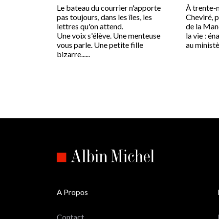
Le bateau du courrier n'apporte
À trente-n
pas toujours, dans les îles, les
Cheviré, p
lettres qu'on attend.
de la Manc
Une voix s'élève. Une menteuse
la vie : én
vous parle. Une petite fille
au ministèr
bizarre......
A Propos
Contact