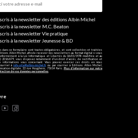
ers
nscris à la newsletter des éditions Albin Michel
nscris à la newsletter M.C. Beaton
scris à la newsletter Vie pratique
nscris à la newsletter Jeunesse & BD
s dans ce formulaire sont toutes obligatoires, et sont collectées et traitées
ditions Albin Michel, afin de recevoir nos newsletters au format digital si vous
onformément à la Loi Informatique et Libertés du 06/01/1978 modifiée et au
 2016/679, vous disposez notamment d'un droit d'accès, de rectification et
ux informations vous concernant. Vous pouvez exercer ces droits en nous
courriel à
info-site@albin-michel.fr
ou par courrier à Editions Albin Michel,
cation digitale, 22 rue Huyghens, 75014 Paris.
Plus d’information sur notre
otection de vos données personnelles
.
vre