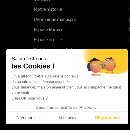
Notre histoire
Déposer un manuscrit
Espace libraire
Espace presse
Rights and permissions
Salut c'est nous...
Mentions légales
les Cookies !
Cookies
On a attendu d'être sûrs que le contenu
Charte de protection des données
de ce site vous intéresse avant de
personnelles
vous déranger, mais on aimerait bien vous accompagner pendant
votre visite...
Le Groupe Albin Michel
C'est OK pour vous ?
Les librairies du groupe Albin Michel
Consentements certifiés par
Albin Michel Imaginaire
Non merci
Je choisis
OK pour moi
Axeptio consent
Plateforme de Gestion du Consentement : Personnalisez vo