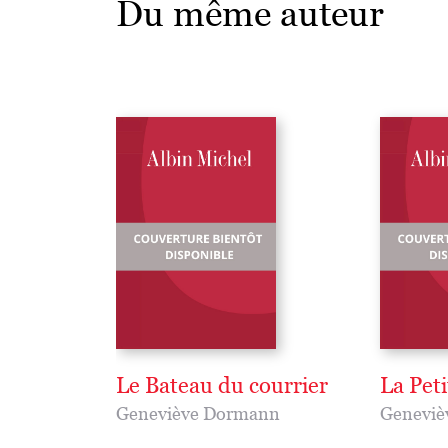
Du même auteur
Le Bateau du courrier
La Pet
Geneviève Dormann
Geneviè