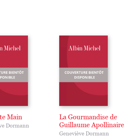
ite Main
La Gourmandise de
Guillaume Apollinaire
ve Dormann
Geneviève Dormann