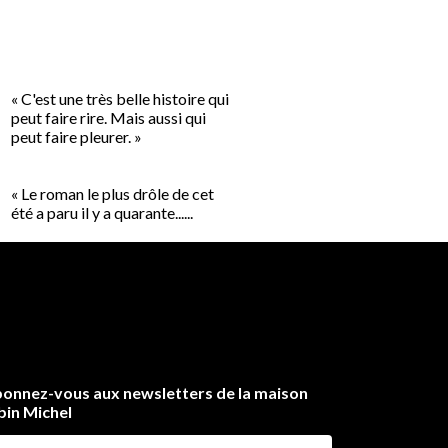
« L'amour physique a aussi
coups de foudre. » Stendh
l'amour...
« C'est une très belle histoire qui
peut faire rire. Mais aussi qui
peut faire pleurer. »
« Le roman le plus drôle de cet
été a paru il y a quarante......
onnez-vous aux newsletters de la maison
bin Michel