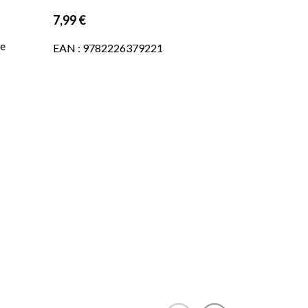
7,99 €
se
EAN : 9782226379221