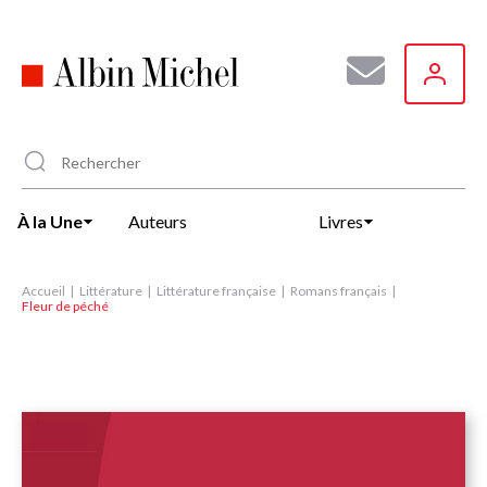
Aller
au
contenu
principal
À la Une
Auteurs
Livres
Accueil
Littérature
Littérature française
Romans français
Fleur de péché