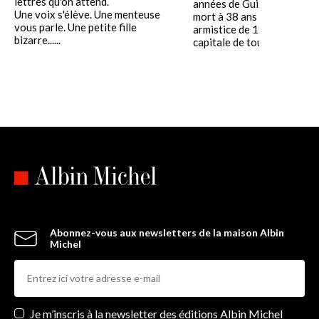
lettres qu'on attend.
années de Guillaume Apolli
Une voix s'élève. Une menteuse
mort à 38 ans à la veille de 
vous parle. Une petite fille
armistice de 1918, dans Par
bizarre......
capitale de toutes les......
Abonnez-vous aux newsletters de la maison Albin
Michel
Newsletters
Je m’inscris à la newsletter des éditions Albin Michel