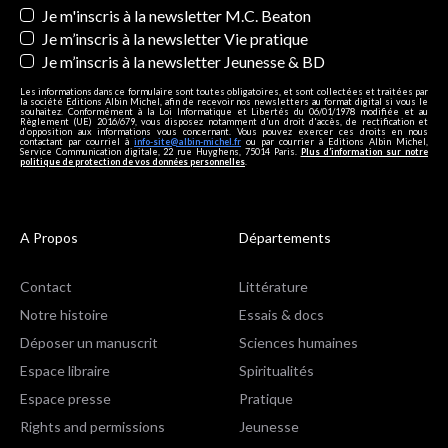
Je m'inscris à la newsletter M.C. Beaton
Je m’inscris à la newsletter Vie pratique
Je m’inscris à la newsletter Jeunesse & BD
Les informations dans ce formulaire sont toutes obligatoires, et sont collectées et traitées par
la société Editions Albin Michel, afin de recevoir nos newsletters au format digital si vous le
souhaitez. Conformément à la Loi Informatique et Libertés du 06/01/1978 modifiée et au
Règlement (UE) 2016/679, vous disposez notamment d'un droit d'accès, de rectification et
d’opposition aux informations vous concernant. Vous pouvez exercer ces droits en nous
contactant par courriel à
info-site@albin-michel.fr
ou par courrier à Editions Albin Michel,
Service Communication digitale, 22 rue Huyghens, 75014 Paris.
Plus d’information sur notre
politique de protection de vos données personnelles
.
A Propos
Départements
Contact
Littérature
Notre histoire
Essais & docs
Déposer un manuscrit
Sciences humaines
Espace libraire
Spiritualités
Espace presse
Pratique
Rights and permissions
Jeunesse