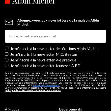
Abonnez-vous aux newsletters de la maison Albin
Michel
Newsletters
Je m’inscris à la newsletter des éditions Albin Michel
Je m'inscris à la newsletter M.C. Beaton
Je m’inscris à la newsletter Vie pratique
Je m’inscris à la newsletter Jeunesse & BD
Les informations dans ce formulaire sont toutes obligatoires, et sont collectées et traitées par
la société Editions Albin Michel, afin de recevoir nos newsletters au format digital si vous le
souhaitez. Conformément à la Loi Informatique et Libertés du 06/01/1978 modifiée et au
Règlement (UE) 2016/679, vous disposez notamment d'un droit d'accès, de rectification et
d’opposition aux informations vous concernant. Vous pouvez exercer ces droits en nous
contactant par courriel à
info-site@albin-michel.fr
ou par courrier à Editions Albin Michel,
Service Communication digitale, 22 rue Huyghens, 75014 Paris.
Plus d’information sur notre
politique de protection de vos données personnelles
.
A Propos
Départements