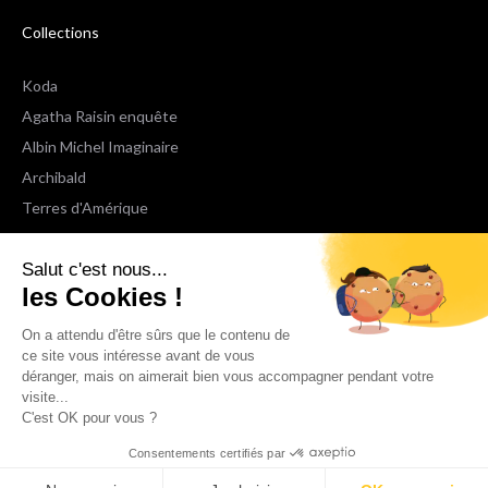
Collections
Koda
Agatha Raisin enquête
Albin Michel Imaginaire
Archibald
Terres d'Amérique
Espaces Libres Poche
Salut c'est nous...
NOX
les Cookies !
Wiz
Voir toutes les collections
On a attendu d'être sûrs que le contenu de
ce site vous intéresse avant de vous
déranger, mais on aimerait bien vous accompagner pendant votre
Nous suivre
visite...
C'est OK pour vous ?
Consentements certifiés par