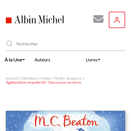
Aller
au
contenu
principal
À la Une
Auteurs
Livres
Accueil
Littérature
Polars, Thriller, Suspense
Agatha Raisin enquête 28 - Chasse aux sorcières