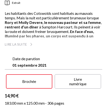
Extrait
Les habitants des Cotswolds sont habitués au mauvais
temps. Mais la nuit est particulièrement brumeuse lorsque
Rory et Molly Devere, le nouveau pasteur et sa femme
,
rentrent d’un dîner
à Sumpton Harcourt. Ils peinent à voir
la route et doivent freiner brusquement.
En face d’eux,
illuminé par les phares, un corps est suspendu à un
arbre à l’entrée du village.
Ce n’est pas un suicide :
LIRE LA SUITE
Margaret Darby, une vieille célibataire, a été assassinée.
Ni une ni deux, Agatha Raisin saute sur l’occasion.
Mais
Date de parution
Sumpton Harcourt est un village isolé et peu hospitalier.
01 septembre 2021
Lorsque deux meurtres viennent s’ajouter au premier,
Agatha commence à craindre pour sa vie
. Et cette
assemblée de sorcières qui se réunit en ville ne fait rien pour
Livre
arranger les choses…
Brochée
numérique
14,90 €
183.00 mm x
125.00 mm
- 306 pages