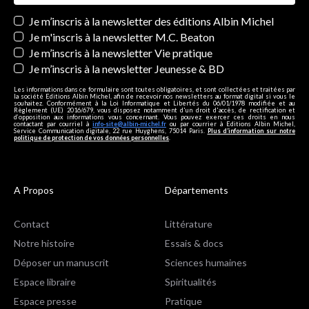
Newsletters
Je m’inscris à la newsletter des éditions Albin Michel
Je m'inscris à la newsletter M.C. Beaton
Je m’inscris à la newsletter Vie pratique
Je m’inscris à la newsletter Jeunesse & BD
Les informations dans ce formulaire sont toutes obligatoires, et sont collectées et traitées par
la société Editions Albin Michel, afin de recevoir nos newsletters au format digital si vous le
souhaitez. Conformément à la Loi Informatique et Libertés du 06/01/1978 modifiée et au
Règlement (UE) 2016/679, vous disposez notamment d'un droit d'accès, de rectification et
d’opposition aux informations vous concernant. Vous pouvez exercer ces droits en nous
contactant par courriel à
info-site@albin-michel.fr
ou par courrier à Editions Albin Michel,
Service Communication digitale, 22 rue Huyghens, 75014 Paris.
Plus d’information sur notre
politique de protection de vos données personnelles
.
A Propos
Départements
Contact
Littérature
Notre histoire
Essais & docs
Déposer un manuscrit
Sciences humaines
Espace libraire
Spiritualités
Espace presse
Pratique