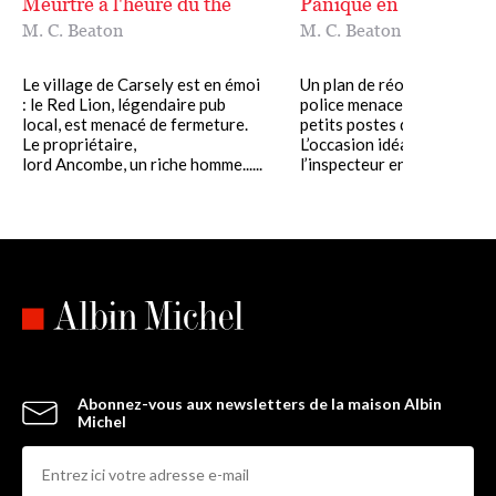
Meurtre à l'heure du thé
Panique en cuisine !
M. C. Beaton
M. C. Beaton
Le village de Carsely est en émoi
Un plan de réorganisation 
: le Red Lion, légendaire pub
police menace de fermeture
local, est menacé de fermeture.
petits postes des Highland
Le propriétaire,
L’occasion idéale pour
lord Ancombe, un riche homme......
l’inspecteur en chef Blair de 
Abonnez-vous aux newsletters de la maison Albin
Michel