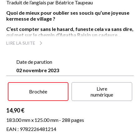
Traduit de l’anglais par Béatrice Taupeau
Quoi de mieux pour oublier ses soucis qu’une joyeuse
kermesse de village ?
C’est compter sans le hasard, funeste cela va sans dire,
qui met sur le chemin d’Agatha Raisin un cadavre…
LIRE LA SUITE
Aussi raide que la flèche qui lui transperce le cœur, sir
Godfrey Pride, propriétaire terrien de la région, a dans sa
poche la carte de visite d’Agatha. L’occasion idéale pour
Date de parution
l’inspecteur divisionnaire Wilkes, qui n’aime pas qu’une
détective privée mette son nez dans les affaires de la police,
02 novembre 2023
d’accuser sa rivale. Fermement décidée à prouver son
innocence, Agatha se retrouve au cœur d’une sombre
histoire d’héritage qui pourrait bien faire d’elle la prochaine
Livre
Brochée
cible…
numérique
14,90 €
183.00 mm x
125.00 mm
- 288 pages
EAN : 9782226481214