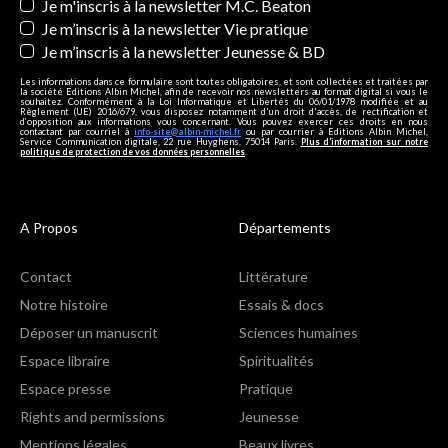
Je m'inscris à la newsletter M.C. Beaton
Je m’inscris à la newsletter Vie pratique
Je m’inscris à la newsletter Jeunesse & BD
Les informations dans ce formulaire sont toutes obligatoires, et sont collectées et traitées par
la société Editions Albin Michel, afin de recevoir nos newsletters au format digital si vous le
souhaitez. Conformément à la Loi Informatique et Libertés du 06/01/1978 modifiée et au
Règlement (UE) 2016/679, vous disposez notamment d'un droit d'accès, de rectification et
d’opposition aux informations vous concernant. Vous pouvez exercer ces droits en nous
contactant par courriel à
info-site@albin-michel.fr
ou par courrier à Editions Albin Michel,
Service Communication digitale, 22 rue Huyghens, 75014 Paris.
Plus d’information sur notre
politique de protection de vos données personnelles
.
A Propos
Départements
Contact
Littérature
Notre histoire
Essais & docs
Déposer un manuscrit
Sciences humaines
Espace libraire
Spiritualités
Espace presse
Pratique
Rights and permissions
Jeunesse
Mentions légales
Beaux livres