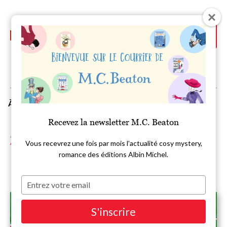
Aller
au
contenu
principal
À la Une
Auteurs
Livres
Recevez la newsletter M.C. Beaton
Accueil
Littérature
Polars, Thriller, Suspense
Agatha Raisin enquête 34 - En plein coeur
Vous recevrez une fois par mois l'actualité cosy mystery,
romance des éditions Albin Michel.
Saisissez
votre
e-
S'inscrire
mail