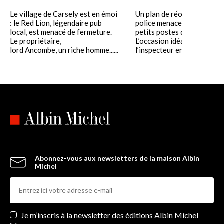
Le village de Carsely est en émoi
Un plan de réorganisation 
: le Red Lion, légendaire pub
police menace de fermeture
local, est menacé de fermeture.
petits postes des Highland
Le propriétaire,
L’occasion idéale pour
lord Ancombe, un riche homme......
l’inspecteur en chef Blair de 
Abonnez-vous aux newsletters de la maison Albin
Michel
Newsletters
Je m’inscris à la newsletter des éditions Albin Michel