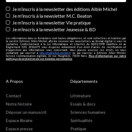
Newsletters
Je m’inscris à la newsletter des éditions Albin Michel
Je m'inscris à la newsletter M.C. Beaton
Je m’inscris à la newsletter Vie pratique
Je m’inscris à la newsletter Jeunesse & BD
Les informations dans ce formulaire sont toutes obligatoires, et sont collectées et traitées par
la société Editions Albin Michel, afin de recevoir nos newsletters au format digital si vous le
souhaitez. Conformément à la Loi Informatique et Libertés du 06/01/1978 modifiée et au
Règlement (UE) 2016/679, vous disposez notamment d'un droit d'accès, de rectification et
d’opposition aux informations vous concernant. Vous pouvez exercer ces droits en nous
contactant par courriel à
info-site@albin-michel.fr
ou par courrier à Editions Albin Michel,
Service Communication digitale, 22 rue Huyghens, 75014 Paris.
Plus d’information sur notre
politique de protection de vos données personnelles
.
A Propos
Départements
Contact
Littérature
Notre histoire
Essais & docs
Déposer un manuscrit
Sciences humaines
Espace libraire
Spiritualités
Espace presse
Pratique