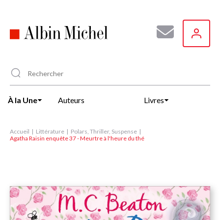
Aller
au
contenu
principal
À la Une
Auteurs
Livres
Accueil
Littérature
Polars, Thriller, Suspense
Agatha Raisin enquête 37 - Meurtre à l'heure du thé