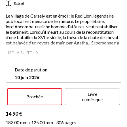
Extrait
Le village de Carsely est en émoi : le Red Lion, légendaire
pub local, est menacé de fermeture. Le propriétaire,
lord Ancombe, un riche homme d’affaires, veut rentabiliser
le bâtiment. Lorsqu’il meurt au cours de la reconstitution
d’une bataille du XVIIe siècle, la thèse de la chute de cheval
est balayée d’un revers de main par Agatha... Si personne n’a
rien vu, ils étaient nombreux à mourir d’envie d’éliminer lord
LIRE LA SUITE
Ancombe, à commencer par les villageois s’imaginant déjà
privés de leur bonne vieille pinte au pub... Agatha
parviendra-t-elle à trouver le meurtrier parmi la longue liste
de suspects ? Mais surtout, Carsely sauvera-t-il le Red Lion ?
Date de parution
10 juin 2026
Avec plus de 2,5 millions d’exemplaires vendus, Agatha
Raisin, l’héritière très spirituelle de Miss Marple
version rock, a imposé sa personnalité loufoque et
Livre
irrésistible. Vous reprendrez bien un peu de
Brochée
numérique
Worcestershire sauce dans votre thé ?
" C’est comme si la célèbre détective d’Agatha Christie avait
14,90 €
rajeuni, adopté des moeurs de cougar, un humour caustique,
et mangé de la vache folle. On est en Angleterre... C’est un
183.00 mm x
125.00 mm
- 306 pages
régal. "
Le Point