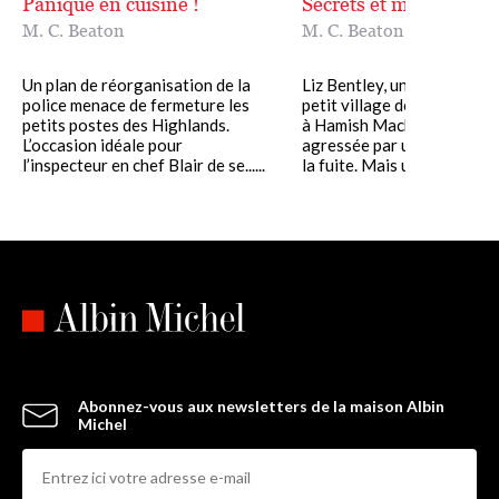
Panique en cuisine !
Secrets et mensonges
M. C. Beaton
M. C. Beaton
Un plan de réorganisation de la
Liz Bentley, une habitante 
police menace de fermeture les
petit village de Cromish, a
petits postes des Highlands.
à Hamish Macbeth avoir é
L’occasion idéale pour
agressée par un homme qui 
l’inspecteur en chef Blair de se......
la fuite. Mais une enquête....
Abonnez-vous aux newsletters de la maison Albin
Michel