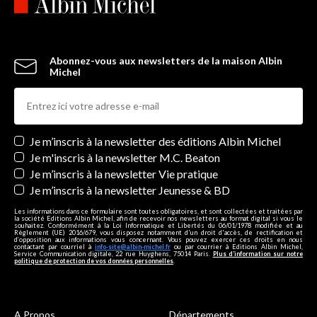
Abonnez-vous aux newsletters de la maison Albin
Michel
Newsletters
Je m’inscris à la newsletter des éditions Albin Michel
Je m'inscris à la newsletter M.C. Beaton
Je m’inscris à la newsletter Vie pratique
Je m’inscris à la newsletter Jeunesse & BD
Les informations dans ce formulaire sont toutes obligatoires, et sont collectées et traitées par
la société Editions Albin Michel, afin de recevoir nos newsletters au format digital si vous le
souhaitez. Conformément à la Loi Informatique et Libertés du 06/01/1978 modifiée et au
Règlement (UE) 2016/679, vous disposez notamment d'un droit d'accès, de rectification et
d’opposition aux informations vous concernant. Vous pouvez exercer ces droits en nous
contactant par courriel à
info-site@albin-michel.fr
ou par courrier à Editions Albin Michel,
Service Communication digitale, 22 rue Huyghens, 75014 Paris.
Plus d’information sur notre
politique de protection de vos données personnelles
.
A Propos
Départements