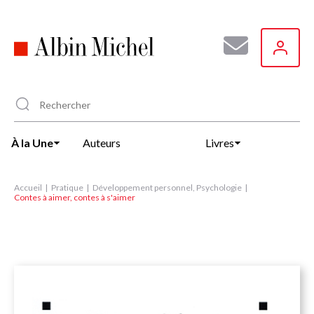
Aller
au
contenu
principal
À la Une
Auteurs
Livres
Accueil
Pratique
Développement personnel, Psychologie
Contes à aimer, contes à s'aimer