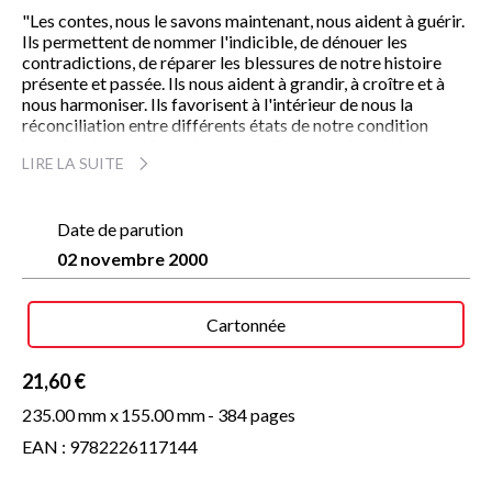
"Les contes, nous le savons maintenant, nous aident à guérir.
Ils permettent de nommer l'indicible, de dénouer les
contradictions, de réparer les blessures de notre histoire
présente et passée. Ils nous aident à grandir, à croître et à
nous harmoniser. Ils favorisent à l'intérieur de nous la
réconciliation entre différents états de notre condition
humaine, le psychisme, le corps et l'esprit qui parfois se
LIRE LA SUITE
révèlent antagonistes et contradictoires. Ils contiennent des
mots qui nous enveloppent, nous caressent et nous serrent
dans une amicale clarté ; ils nous proposent des associations
qui nous illuminent dans une limpide atmosphère et nous
Date de parution
déposent, plus apaisés, aux confins de l'imaginaire et du
02 novembre 2000
réel."
Jacques Salomé
Cartonnée
21,60 €
235.00 mm x
155.00 mm
- 384 pages
EAN : 9782226117144