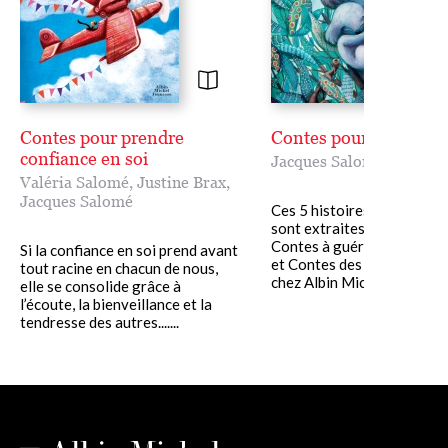
Contes pour prendre
Contes pour s'aimer
confiance en soi
Jacques Salomé
,
Justine
Valéria Salomé
,
Justine Brax
,
Jacques Salomé
Ces 5 histoires pour enfan
sont extraites des recueils
Contes à guérir, contes à g
Si la confiance en soi prend avant
et Contes des petits riens,
tout racine en chacun de nous,
chez Albin Michel. Par leur...
elle se consolide grâce à
l’écoute, la bienveillance et la
tendresse des autres.......