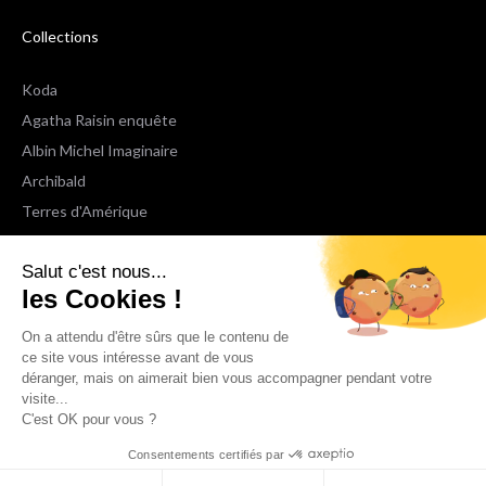
Collections
Koda
Agatha Raisin enquête
Albin Michel Imaginaire
Archibald
Terres d'Amérique
Espaces Libres Poche
Salut c'est nous...
NOX
les Cookies !
Wiz
Voir toutes les collections
On a attendu d'être sûrs que le contenu de
ce site vous intéresse avant de vous
déranger, mais on aimerait bien vous accompagner pendant votre
Nous suivre
visite...
C'est OK pour vous ?
Consentements certifiés par