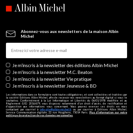
Abonnez-vous aux newsletters de la maison Albin
Michel
Newsletters
Je m’inscris à la newsletter des éditions Albin Michel
Je m'inscris à la newsletter M.C. Beaton
Je m’inscris à la newsletter Vie pratique
Je m’inscris à la newsletter Jeunesse & BD
Les informations dans ce formulaire sont toutes obligatoires, et sont collectées et traitées par
la société Editions Albin Michel, afin de recevoir nos newsletters au format digital si vous le
souhaitez. Conformément à la Loi Informatique et Libertés du 06/01/1978 modifiée et au
Règlement (UE) 2016/679, vous disposez notamment d'un droit d'accès, de rectification et
d’opposition aux informations vous concernant. Vous pouvez exercer ces droits en nous
contactant par courriel à
info-site@albin-michel.fr
ou par courrier à Editions Albin Michel,
Service Communication digitale, 22 rue Huyghens, 75014 Paris.
Plus d’information sur notre
politique de protection de vos données personnelles
.