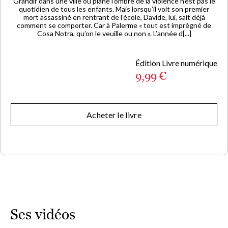
Grandir dans une ville où plane l’ombre de la violence n’est pas le
quotidien de tous les enfants. Mais lorsqu’il voit son premier
mort assassiné en rentrant de l’école, Davide, lui, sait déjà
comment se comporter. Car à Palerme « tout est imprégné de
Cosa Notra, qu’on le veuille ou non ». L’année d[...]
Édition Livre numérique
9,99 €
Acheter le livre
Ses vidéos