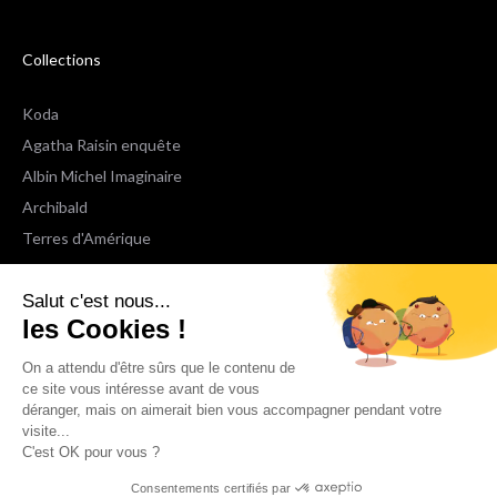
Collections
Koda
Agatha Raisin enquête
Albin Michel Imaginaire
Archibald
Terres d'Amérique
Espaces Libres Poche
Salut c'est nous...
NOX
les Cookies !
Wiz
Voir toutes les collections
On a attendu d'être sûrs que le contenu de
ce site vous intéresse avant de vous
déranger, mais on aimerait bien vous accompagner pendant votre
Nous suivre
visite...
C'est OK pour vous ?
Consentements certifiés par