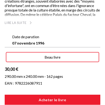
créations étranges, souvent élaborées avec des "moyens
d'infortune", ont en commun d'être nées dans l'ignorance
presque totale de la culture établie, en marge des circuits de
diffusion. De même le célèbre Palais du facteur Cheval, la
maison de Picassiette, le manège du vacher Petit Pierre les
LIRE LA SUITE
sculptures du mystique Podesta ou les dessins du tonnelier
Pépé Vignes relèvent d'un génie créatif sauvage et
spontané. "Orientées sous le vent de l'Art brut" selon la
formule de Dubuffet qui les trouvait a interloquantes", ces
Date de parution
oeuvres fascinent aujourd'hui un nombre croissant
07 novembre 1996
d'amateurs, de collectionneurs et d'artistes.
Familier de Dubuffet, Michel Ragon a été, dès 1947, le
témoin privilégié des aventures et mésaventures de cet art
Beau livre
populaire auxquelles fut incidemment mêlé le grand artiste
Gaston Chaissac. Avec
Du côté de l'Art brut
, qui regroupe un
choix exceptionnel de ces oeuvres souvent méconnues, et
30,00 €
pour certaines inédites ou détruites, il nous conte l'histoire
290.00 mm x
240.00 mm
- 162 pages
hors normes de ces créateurs qui semblent nier l'Art, au sens
propre du terme, mais qui en réalité, le subliment.
EAN : 9782226087911
Acheter le livre