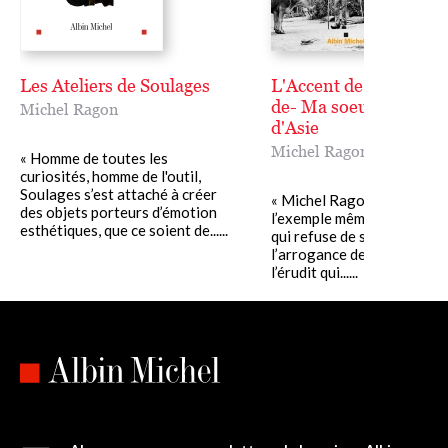
Les Ateliers de Soulages
L'Accent de ma mère -
de- Ma soeur aux yeux
Michel Ragon
d'Asie
Michel Ragon
« Homme de toutes les
curiosités, homme de l'outil,
Soulages s’est attaché à créer
« Michel Ragon est à mes 
des objets porteurs d’émotion
l’exemple même de l’être d’é
esthétiques, que ce soient de......
qui refuse de s’enfermer d
l’arrogance de l’élitisme, d
l’érudit qui......