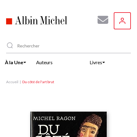
Aller
au
contenu
principal
À la Une
Auteurs
Livres
Accueil
Du côté de l'art brut