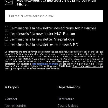
Abonnez-vous aux newsletters de la maison Albin
Michel
Newsletters
Je m’inscris à la newsletter des éditions Albin Michel
Je m'inscris à la newsletter M.C. Beaton
Je m’inscris à la newsletter Vie pratique
Je m’inscris à la newsletter Jeunesse & BD
Les informations dans ce formulaire sont toutes obligatoires, et sont collectées et traitées par
la société Editions Albin Michel, afin de recevoir nos newsletters au format digital si vous le
souhaitez. Conformément à la Loi Informatique et Libertés du 06/01/1978 modifiée et au
Règlement (UE) 2016/679, vous disposez notamment d'un droit d'accès, de rectification et
d’opposition aux informations vous concernant. Vous pouvez exercer ces droits en nous
contactant par courriel à
info-site@albin-michel.fr
ou par courrier à Editions Albin Michel,
Service Communication digitale, 22 rue Huyghens, 75014 Paris.
Plus d’information sur notre
politique de protection de vos données personnelles
.
A Propos
Départements
Contact
Littérature
Notre histoire
Essais & docs