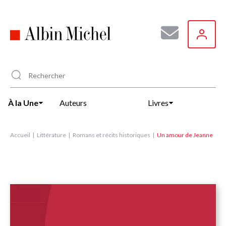
Aller
au
contenu
principal
À la Une
Auteurs
Livres
Accueil
Littérature
Romans et récits historiques
Un amour de Jeanne