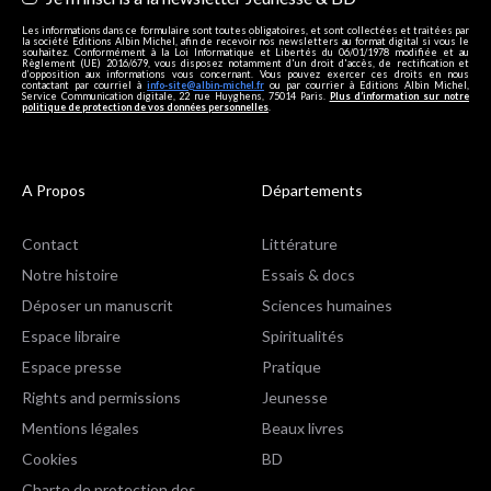
Les informations dans ce formulaire sont toutes obligatoires, et sont collectées et traitées par
la société Editions Albin Michel, afin de recevoir nos newsletters au format digital si vous le
souhaitez. Conformément à la Loi Informatique et Libertés du 06/01/1978 modifiée et au
Règlement (UE) 2016/679, vous disposez notamment d'un droit d'accès, de rectification et
d’opposition aux informations vous concernant. Vous pouvez exercer ces droits en nous
contactant par courriel à
info-site@albin-michel.fr
ou par courrier à Editions Albin Michel,
Service Communication digitale, 22 rue Huyghens, 75014 Paris.
Plus d’information sur notre
politique de protection de vos données personnelles
.
A Propos
Départements
Contact
Littérature
Notre histoire
Essais & docs
Déposer un manuscrit
Sciences humaines
Espace libraire
Spiritualités
Espace presse
Pratique
Rights and permissions
Jeunesse
Mentions légales
Beaux livres
Cookies
BD
Charte de protection des