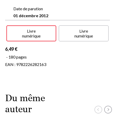
l'appela « Barbe Bleue ». Entre eux naquit un amour
impossible, scellé par un pacte avec Dieu, à moins que ce ne
Date de parution
fût le Diable. À travers le destin de deux êtres que tout
01 décembre 2012
semblait opposer, Michel Ragon nous entraîne au coeur
d'une légende où se mêlent amour et histoire, interdit et
sacrifice.
Livre
Livre
numérique
numérique
6,49 €
- 180 pages
EAN : 9782226282163
Du même
auteur