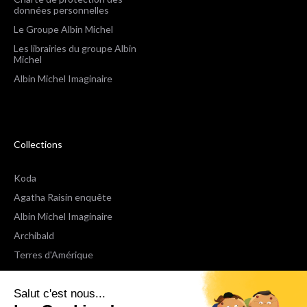
données personnelles
Le Groupe Albin Michel
Les librairies du groupe Albin
Michel
Albin Michel Imaginaire
Collections
Koda
Agatha Raisin enquête
Albin Michel Imaginaire
Archibald
Terres d'Amérique
Espaces Libres Poche
Salut c'est nous...
NOX