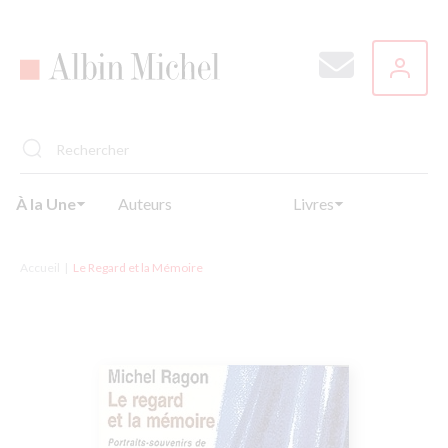
Aller
au
contenu
principal
À la Une
Auteurs
Livres
Accueil
Le Regard et la Mémoire