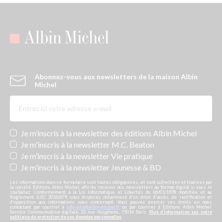
Abonnez-vous aux newsletters de la maison Albin
Michel
Newsletters
Je m’inscris à la newsletter des éditions Albin Michel
Je m'inscris à la newsletter M.C. Beaton
Je m’inscris à la newsletter Vie pratique
Je m’inscris à la newsletter Jeunesse & BD
Les informations dans ce formulaire sont toutes obligatoires, et sont collectées et traitées par
la société Editions Albin Michel, afin de recevoir nos newsletters au format digital si vous le
souhaitez. Conformément à la Loi Informatique et Libertés du 06/01/1978 modifiée et au
Règlement (UE) 2016/679, vous disposez notamment d'un droit d'accès, de rectification et
d’opposition aux informations vous concernant. Vous pouvez exercer ces droits en nous
contactant par courriel à
info-site@albin-michel.fr
ou par courrier à Editions Albin Michel,
Service Communication digitale, 22 rue Huyghens, 75014 Paris.
Plus d’information sur notre
politique de protection de vos données personnelles
.