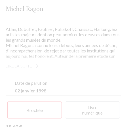
Michel Ragon
Atlan, Dubuffet, Fautrier, Poliakoff, Chaissac, Hartung. Six
artistes majeurs dont on peut admirer les oeuvres dans tous
les grands musées du monde.
Michel Ragon a connu leurs débuts, leurs années de dèche,
d'incompréhension, de rejet par toutes les institutions qui,
aujourd'hui, les honorent. Auteur de la première étude sur
Gaston Chaissac en 1946, ami intime d'Hartung, biographe
LIRE LA SUITE
d'Atlan, de Poliakoff, de Fautrier, de Dubuffet, Michel
Ragon raconte cinquante ans plus tard, et alors que ces six
artistes devenus illustres nous ont quittés, le difficile
parcours qui fut le leur après la Seconde Guerre mondiale.
Date de parution
Alliant la précision de l'histoire de l'art à l'émotion du
02 janvier 1998
romancier,
Le Regard et la Mémoire
offre un ensemble de
témoignages inédits, reconstituant de surcroît tout un pan
de la vie artistique parisienne dans les années 50.
Livre
Brochée
numérique