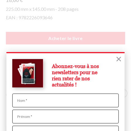
18,60 €
225.00 mm x
145.00 mm
- 208 pages
EAN : 9782226093646
Acheter le livre
Abonnez-vous à nos
newsletters pour ne
Du même
rien rater de nos
actualités !
auteur
Nom
Prénom
Adresse