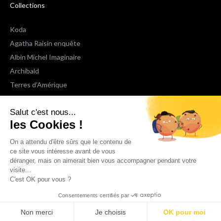
Collections
Koda
Agatha Raisin enquête
Albin Michel Imaginaire
Archibald
Terres d'Amérique
Espaces Libres Poche
Salut c'est nous...
NOX
les Cookies !
Wiz
Voir toutes les collections
On a attendu d'être sûrs que le contenu de
ce site vous intéresse avant de vous
déranger, mais on aimerait bien vous accompagner pendant votre
Nous suivre
visite...
C'est OK pour vous ?
Consentements certifiés par
Non merci
Je choisis
OK pour moi