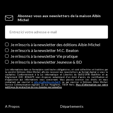
Abonnez-vous aux newsletters de la maison Albin
Michel
Newsletters
Je m’inscris à la newsletter des éditions Albin Michel
Je m'inscris à la newsletter M.C. Beaton
Je m’inscris à la newsletter Vie pratique
Je m’inscris à la newsletter Jeunesse & BD
Les informations dans ce formulaire sont toutes obligatoires, et sont collectées et traitées par
la société Editions Albin Michel, afin de recevoir nos newsletters au format digital si vous le
souhaitez. Conformément à la Loi Informatique et Libertés du 06/01/1978 modifiée et au
Règlement (UE) 2016/679, vous disposez notamment d'un droit d'accès, de rectification et
d’opposition aux informations vous concernant. Vous pouvez exercer ces droits en nous
contactant par courriel à
info-site@albin-michel.fr
ou par courrier à Editions Albin Michel,
Service Communication digitale, 22 rue Huyghens, 75014 Paris.
Plus d’information sur notre
politique de protection de vos données personnelles
.
A Propos
Départements