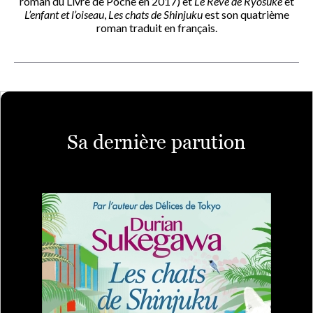
roman du Livre de Poche en 2017) et
Le Rêve de Ryôsuke
et
L’enfant et l’oiseau
,
Les chats de Shinjuku
est son quatrième
roman traduit en français.
Sa dernière parution