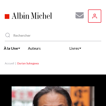
Aller
au
contenu
principal
À la Une
Auteurs
Livres
Accueil
Durian Sukegawa