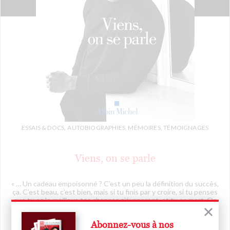
ESSAIS & DOCS,
AUTOBIOGRAPHIES, MÉMOIRES, TÉMOIGNAGES
Viens, on se parle
« … Un cadeau empoisonné ? C’est un peu la définition du succès,
ça. C’est beau, c’est bien, mais si tu finis par y croire, si tu penses
que tu es le meilleur, tes chances s’évaporent, et tu es mort. On
me caressait dans le sens du poil, tout le monde me disait oui
pour tout, j’aurais pu sombrer. Pa[...]
Abonnez-vous à nos