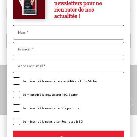
newsletters pour ne
rien rater de nos
Édition Livre numérique
actualités !
0,00 €
Nom
Acheter le livre
Prénom
Adresse
e-
mail
Bibliographie
Je m’inscris à la newsletter des éditions Albin Michel
Je m'inscris à la newsletter M.C. Beaton
Tous les
2024
livres
Je m’inscris à la newsletter Vie pratique
Je m’inscris à la newsletter Jeunesse & BD