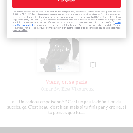
Les informations dans ce formulaire sont toutes obligatoires, et sont collectées et traitées par la société
Editions Albin Michel, afin de créer votre compte, personnaliser vos services et recevoir notre newsletter
si vous le souhaitez. Conformément à la Loi Informatique et Libertés du 06/01/1978 modifiée et au
Règlement (UE) 2016/679, vous disposez notamment d'un droit d'accès, de rectification et d’opposition
aux informations vous concernant. Vous pouvez exercer ces droits en nous contactant par courriel à
info-
site@albin-michel.fr
ou par courrier à Editions Albin Michel, Service Communication digitale, 22 rue
Huyghens, 75014 Paris.
Plus d’information sur notre politique de protection de vos données
personnelles
.
Viens, on se parle
Omar Sy
,
Elsa Vigoureux
« … Un cadeau empoisonné ? C’est un peu la définition du
succès, ça. C’est beau, c’est bien, mais si tu finis par y croire, si
tu penses que tu......