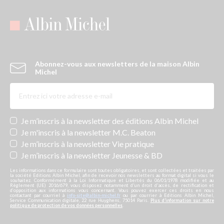
Abonnez-vous aux newsletters de la maison Albin
Michel
Newsletters
Je m’inscris à la newsletter des éditions Albin Michel
Je m'inscris à la newsletter M.C. Beaton
Je m’inscris à la newsletter Vie pratique
Je m’inscris à la newsletter Jeunesse & BD
Les informations dans ce formulaire sont toutes obligatoires, et sont collectées et traitées par
la société Editions Albin Michel, afin de recevoir nos newsletters au format digital si vous le
souhaitez. Conformément à la Loi Informatique et Libertés du 06/01/1978 modifiée et au
Règlement (UE) 2016/679, vous disposez notamment d'un droit d'accès, de rectification et
d’opposition aux informations vous concernant. Vous pouvez exercer ces droits en nous
contactant par courriel à
info-site@albin-michel.fr
ou par courrier à Editions Albin Michel,
Service Communication digitale, 22 rue Huyghens, 75014 Paris.
Plus d’information sur notre
politique de protection de vos données personnelles
.