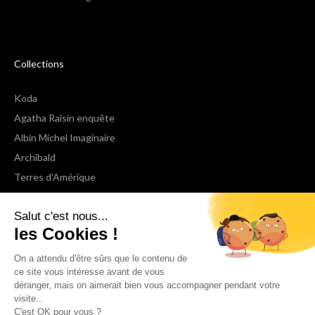
Collections
Koda
Agatha Raisin enquête
Albin Michel Imaginaire
Archibald
Terres d'Amérique
Espaces Libres Poche
Salut c'est nous...
NOX
les Cookies !
Wiz
Voir toutes les collections
On a attendu d'être sûrs que le contenu de
ce site vous intéresse avant de vous
déranger, mais on aimerait bien vous accompagner pendant votre
Nous suivre
visite...
C'est OK pour vous ?