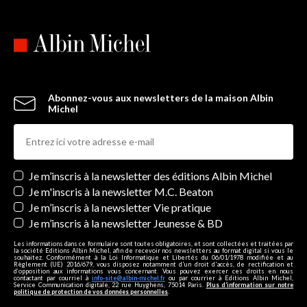
Abonnez-vous aux newsletters de la maison Albin
Michel
Newsletters
Je m’inscris à la newsletter des éditions Albin Michel
Je m'inscris à la newsletter M.C. Beaton
Je m’inscris à la newsletter Vie pratique
Je m’inscris à la newsletter Jeunesse & BD
Les informations dans ce formulaire sont toutes obligatoires, et sont collectées et traitées par
la société Editions Albin Michel, afin de recevoir nos newsletters au format digital si vous le
souhaitez. Conformément à la Loi Informatique et Libertés du 06/01/1978 modifiée et au
Règlement (UE) 2016/679, vous disposez notamment d'un droit d'accès, de rectification et
d’opposition aux informations vous concernant. Vous pouvez exercer ces droits en nous
contactant par courriel à
info-site@albin-michel.fr
ou par courrier à Editions Albin Michel,
Service Communication digitale, 22 rue Huyghens, 75014 Paris.
Plus d’information sur notre
politique de protection de vos données personnelles
.