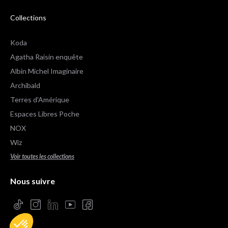
Collections
Koda
Agatha Raisin enquête
Albin Michel Imaginaire
Archibald
Terres d'Amérique
Espaces Libres Poche
NOX
Wiz
Voir toutes les collections
e contenu de ce site vous intéresse
on aimerait bien vous accompagner
Nous suivre
ertifiés par