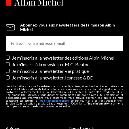
Abonnez-vous aux newsletters de la maison Albin
Michel
Newsletters
Je m’inscris à la newsletter des éditions Albin Michel
Je m'inscris à la newsletter M.C. Beaton
Je m’inscris à la newsletter Vie pratique
Je m’inscris à la newsletter Jeunesse & BD
Les informations dans ce formulaire sont toutes obligatoires, et sont collectées et traitées par
la société Editions Albin Michel, afin de recevoir nos newsletters au format digital si vous le
souhaitez. Conformément à la Loi Informatique et Libertés du 06/01/1978 modifiée et au
Règlement (UE) 2016/679, vous disposez notamment d'un droit d'accès, de rectification et
d’opposition aux informations vous concernant. Vous pouvez exercer ces droits en nous
contactant par courriel à
info-site@albin-michel.fr
ou par courrier à Editions Albin Michel,
Service Communication digitale, 22 rue Huyghens, 75014 Paris.
Plus d’information sur notre
politique de protection de vos données personnelles
.
A Propos
Départements