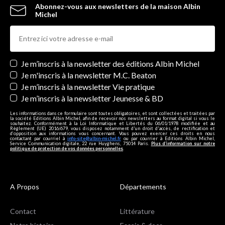
Abonnez-vous aux newsletters de la maison Albin
Michel
Newsletters
Je m’inscris à la newsletter des éditions Albin Michel
Je m'inscris à la newsletter M.C. Beaton
Je m’inscris à la newsletter Vie pratique
Je m’inscris à la newsletter Jeunesse & BD
Les informations dans ce formulaire sont toutes obligatoires, et sont collectées et traitées par
la société Editions Albin Michel, afin de recevoir nos newsletters au format digital si vous le
souhaitez. Conformément à la Loi Informatique et Libertés du 06/01/1978 modifiée et au
Règlement (UE) 2016/679, vous disposez notamment d'un droit d'accès, de rectification et
d’opposition aux informations vous concernant. Vous pouvez exercer ces droits en nous
contactant par courriel à
info-site@albin-michel.fr
ou par courrier à Editions Albin Michel,
Service Communication digitale, 22 rue Huyghens, 75014 Paris.
Plus d’information sur notre
politique de protection de vos données personnelles
.
A Propos
Départements
Contact
Littérature