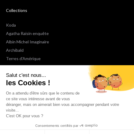
Collections
Koda
Agatha Raisin enquête
Albin Michel Imaginaire
Archibald
Terres d'Amérique
Espaces Libres Poche
Salut c'est nous...
NOX
les Cookies !
Wiz
Voir toutes les collections
On a attendu d'être sûrs que le contenu de
ce site vous intéresse avant de vous
déranger, mais on aimerait bien vous accompagner pendant votre
Nous suivre
visite...
C'est OK pour vous ?
Consentements certifiés par