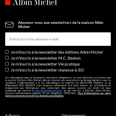
Abonnez-vous aux newsletters de la maison Albin
Michel
Newsletters
Je m’inscris à la newsletter des éditions Albin Michel
Je m'inscris à la newsletter M.C. Beaton
Je m’inscris à la newsletter Vie pratique
Je m’inscris à la newsletter Jeunesse & BD
Les informations dans ce formulaire sont toutes obligatoires, et sont collectées et traitées par
la société Editions Albin Michel, afin de recevoir nos newsletters au format digital si vous le
souhaitez. Conformément à la Loi Informatique et Libertés du 06/01/1978 modifiée et au
Règlement (UE) 2016/679, vous disposez notamment d'un droit d'accès, de rectification et
d’opposition aux informations vous concernant. Vous pouvez exercer ces droits en nous
contactant par courriel à
info-site@albin-michel.fr
ou par courrier à Editions Albin Michel,
Service Communication digitale, 22 rue Huyghens, 75014 Paris.
Plus d’information sur notre
politique de protection de vos données personnelles
.
A Propos
Départements