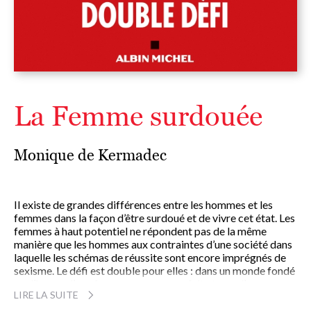
La Femme surdouée
Monique de Kermadec
Il existe de grandes différences entre les hommes et les
femmes dans la façon d’être surdoué et de vivre cet état. Les
femmes à haut potentiel ne répondent pas de la même
manière que les hommes aux contraintes d’une société dans
laquelle les schémas de réussite sont encore imprégnés de
sexisme. Le défi est double pour elles : dans un monde fondé
sur l’image d’une femme au corps parfait et non d’une
LIRE LA SUITE
femme dotée d’un cerveau, il leur faut réussir à articuler leur
féminité et leur intelligence et se faire accepter.