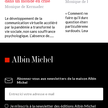
dans un monde en crise
Monique de Kermadec
Monique de Kermadec
« Comment rencontrer l’Am
faire qu’il dure toujours ? 
Le développement de la
question éternelle est
communication virtuelle accéléré
particulièrement aiguë pou
par la pandémie a transformé la
surdoués. Leur......
vie sociale, non sans souffrance
psychologique. L’absence de......
Abonnez-vous aux newsletters de la maison Albin
Michel
Newsletters
Je m’inscris à la newsletter des éditions Albin Michel