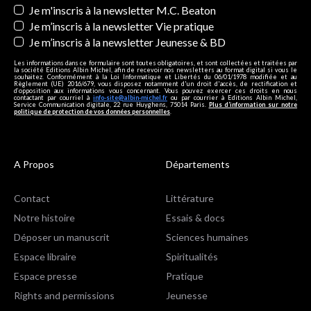
Je m'inscris à la newsletter M.C. Beaton
Je m’inscris à la newsletter Vie pratique
Je m’inscris à la newsletter Jeunesse & BD
Les informations dans ce formulaire sont toutes obligatoires, et sont collectées et traitées par
la société Editions Albin Michel, afin de recevoir nos newsletters au format digital si vous le
souhaitez. Conformément à la Loi Informatique et Libertés du 06/01/1978 modifiée et au
Règlement (UE) 2016/679, vous disposez notamment d'un droit d'accès, de rectification et
d’opposition aux informations vous concernant. Vous pouvez exercer ces droits en nous
contactant par courriel à
info-site@albin-michel.fr
ou par courrier à Editions Albin Michel,
Service Communication digitale, 22 rue Huyghens, 75014 Paris.
Plus d’information sur notre
politique de protection de vos données personnelles
.
A Propos
Départements
Contact
Littérature
Notre histoire
Essais & docs
Déposer un manuscrit
Sciences humaines
Espace libraire
Spiritualités
Espace presse
Pratique
Rights and permissions
Jeunesse