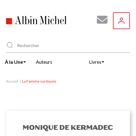
Aller
au
contenu
principal
À la Une
Auteurs
Livres
Accueil
La Femme surdouée