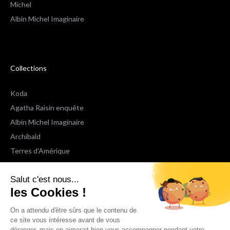
Michel
Albin Michel Imaginaire
Collections
Koda
Agatha Raisin enquête
Albin Michel Imaginaire
Archibald
Terres d'Amérique
Espaces Libres Poche
Salut c'est nous...
NOX
les Cookies !
Wiz
Voir toutes les collections
On a attendu d'être sûrs que le contenu de
ce site vous intéresse avant de vous
déranger, mais on aimerait bien vous accompagner pendant votre