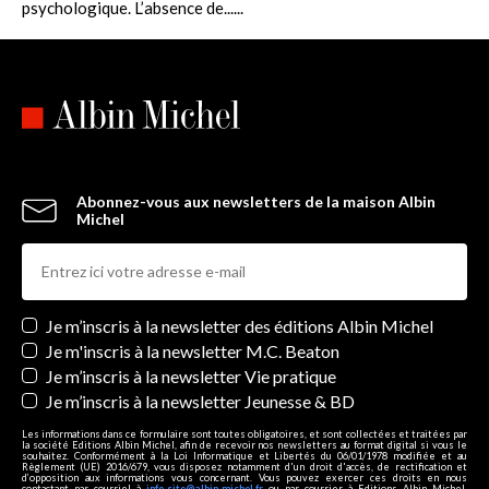
psychologique. L’absence de......
Abonnez-vous aux newsletters de la maison Albin
Michel
Newsletters
Je m’inscris à la newsletter des éditions Albin Michel
Je m'inscris à la newsletter M.C. Beaton
Je m’inscris à la newsletter Vie pratique
Je m’inscris à la newsletter Jeunesse & BD
Les informations dans ce formulaire sont toutes obligatoires, et sont collectées et traitées par
la société Editions Albin Michel, afin de recevoir nos newsletters au format digital si vous le
souhaitez. Conformément à la Loi Informatique et Libertés du 06/01/1978 modifiée et au
Règlement (UE) 2016/679, vous disposez notamment d'un droit d'accès, de rectification et
d’opposition aux informations vous concernant. Vous pouvez exercer ces droits en nous
contactant par courriel à
info-site@albin-michel.fr
ou par courrier à Editions Albin Michel,