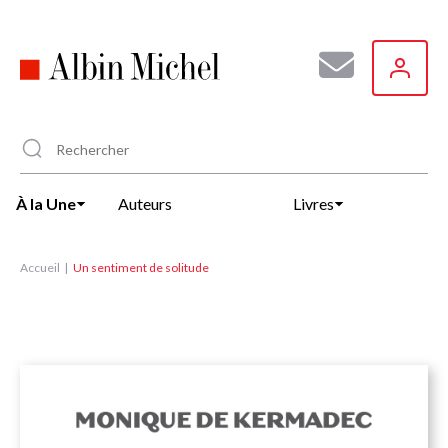
Aller
au
contenu
principal
À la Une
Auteurs
Livres
Accueil
Un sentiment de solitude