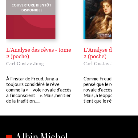
L'Analyse des rêves - tome
L'Analyse des rêves -
2 (poche)
2 (poche)
Carl Gustav Jung
Carl Gustav Jung
À l’instar de Freud, Jung a
Comme Freud, Jung a touj
toujours considéré le rêve
pensé que le rêve était « la
comme la « voie royale d’accès
royale d'accès à l'inconscie
à l’inconscient ». Mais, héritier
Mais, à leopposé de Freud, 
de la tradition......
tient que le rêve......