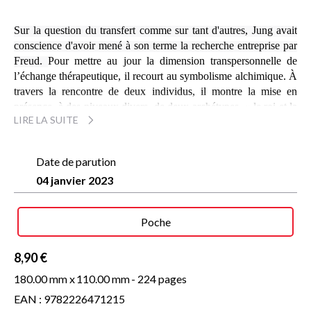
Sur la question du transfert comme sur tant d'autres, Jung avait
conscience d'avoir mené à son terme la recherche entreprise par
Freud.
Pour mettre au jour la dimension transpersonnelle de
l’échange thérapeutique, il recourt au symbolisme alchimique.
À
travers la rencontre de deux individus, il montre la mise en
présence, à des niveaux divers, de deux archétypes, « le roi et la
LIRE LA SUITE
reine », l'homme et la femme en tant que principes.
S’appuyant
sur les figures du
Rosaire des philosophes
, un traité publié en
1550, il décrit les phases dramatiques conduisant aux « noces
Date de parution
royales » en les mettant en parallèle avec les différentes phases
04 janvier 2023
de la cure thérapeutique. La mort et la résurrection des deux
partenaires donnant alors naissance au « fils des sages » ou
androgyne, où s’unifient le masculin et le féminin.
Poche
Cet ouvrage servira de guide à quiconque est appelé à plonger,
par le dialogue, dans « le feu secret des sages », nom de l'amour
8,90 €
transformant, créateur de l'hermaphrodite, l'un des mille noms de
180.00 mm x
110.00 mm
- 224 pages
la
totalité psychique
, du Soi jungien.
EAN : 9782226471215
Carl Gustav Jung
(1875-1961) est le fondateur de la psychologie