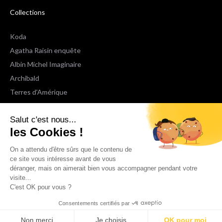
Collections
Koda
Agatha Raisin enquête
Albin Michel Imaginaire
Archibald
Terres d'Amérique
Espaces Libres Poche
Salut c'est nous...
NOX
les Cookies !
Wiz
Voir toutes les collections
On a attendu d'être sûrs que le contenu de
ce site vous intéresse avant de vous
déranger, mais on aimerait bien vous accompagner pendant votre
Nous suivre
visite...
C'est OK pour vous ?
Consentements certifiés par
Non merci
Je choisis
OK pour moi