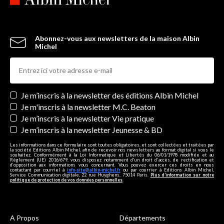
Abonnez-vous aux newsletters de la maison Albin
Michel
Newsletters
Je m’inscris à la newsletter des éditions Albin Michel
Je m'inscris à la newsletter M.C. Beaton
Je m’inscris à la newsletter Vie pratique
Je m’inscris à la newsletter Jeunesse & BD
Les informations dans ce formulaire sont toutes obligatoires, et sont collectées et traitées par
la société Editions Albin Michel, afin de recevoir nos newsletters au format digital si vous le
souhaitez. Conformément à la Loi Informatique et Libertés du 06/01/1978 modifiée et au
Règlement (UE) 2016/679, vous disposez notamment d'un droit d'accès, de rectification et
d’opposition aux informations vous concernant. Vous pouvez exercer ces droits en nous
contactant par courriel à
info-site@albin-michel.fr
ou par courrier à Editions Albin Michel,
Service Communication digitale, 22 rue Huyghens, 75014 Paris.
Plus d’information sur notre
politique de protection de vos données personnelles
.
A Propos
Départements