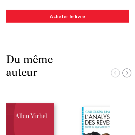
analytique. Les éditions Albin Michel ont publié la plupart de ses
œuvres, dont
dans la même collection,
Aiôn
,
L’Âme et le Soi
,
L’Analyse des rêves
(2 tomes).
Acheter le livre
Du même
auteur