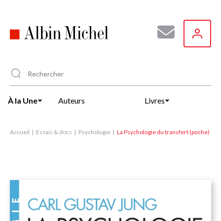
Aller
au
contenu
principal
À la Une
Auteurs
Livres
Accueil
Essais & docs
Psychologie
La Psychologie du transfert (poche)