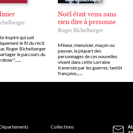
dinier
Noël était venu sans
rien dire à personne
chelberger
Roger Bichelberger
te inspiré qui suit
uement le fil du récit
Mineur, menuisier, maçon ou
ue, Roger Bichelberger
paysan, la plupart des
partager le parcours du
personnages de ces nouvelles
inier".......
vivent dans cette Lorraine
traversée par les guerres, tantôt
française,......
Départements
Collections
Ab
Al