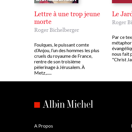
Lettre à une trop jeune
Le Jar
morte
Roger Bi
Roger Bichelberger
Par ce tex
métaphoriq
Foulques, le puissant comte
évangéliq
d’Anjou, l’un des hommes les plus
nous fait 
cruels du royaume de France,
"Christ Jard
rentre de son troisième
pèlerinage à Jérusalem. À
Metz,......
A Propos