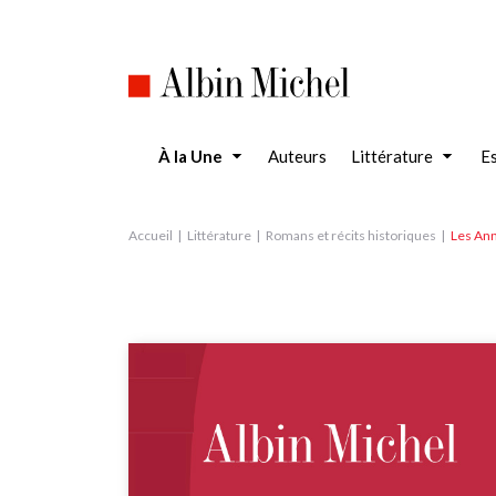
Aller
au
contenu
principal
À la Une
Auteurs
Littérature
Es
Accueil
Littérature
Romans et récits historiques
Les An