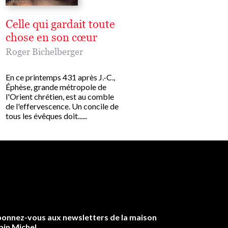
Celle qui gardait toute
L'Unité maintena
chose en son cœur
Roger Bichelberger
Roger Bichelberger
Il est des utopies qui ne 
que se crier sur le mode d
En ce printemps 431 après J.-C.,
l'urgence. Tel est le ton 
Éphèse, grande métropole de
Roger Bichelberger dans c
l'Orient chrétien, est au comble
sans complaisance - mais...
de l'effervescence. Un concile de
tous les évêques doit......
onnez-vous aux newsletters de la maison
bin Michel