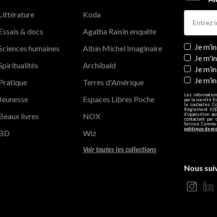
Littérature
Koda
Essais & docs
Agatha Raisin enquête
Newslett
Je m’i
Sciences humaines
Albin Michel Imaginaire
Je m'i
Spiritualités
Archibald
Je m’in
Je m’i
Pratique
Terres d'Amérique
Les information
Jeunesse
Espaces Libres Poche
par la société E
le souhaitez. C
Règlement (UE)
Beaux livres
NOX
d’opposition a
contactant par 
Service Communi
politique de pr
BD
Wiz
Voir toutes les collections
Nous sui