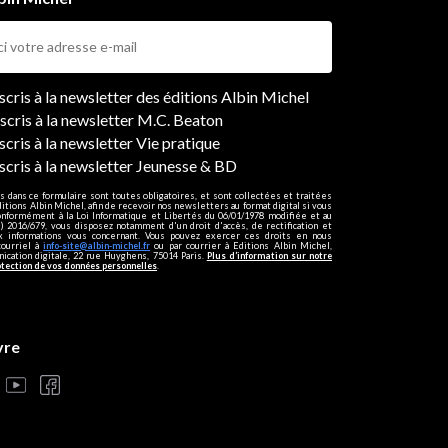
ers
nscris à la newsletter des éditions Albin Michel
nscris à la newsletter M.C. Beaton
scris à la newsletter Vie pratique
nscris à la newsletter Jeunesse & BD
s dans ce formulaire sont toutes obligatoires, et sont collectées et traitées
ditions Albin Michel, afin de recevoir nos newsletters au format digital si vous
onformément à la Loi Informatique et Libertés du 06/01/1978 modifiée et au
 2016/679, vous disposez notamment d'un droit d'accès, de rectification et
ux informations vous concernant. Vous pouvez exercer ces droits en nous
courriel à
info-site@albin-michel.fr
ou par courrier à Editions Albin Michel,
cation digitale, 22 rue Huyghens, 75014 Paris.
Plus d’information sur notre
otection de vos données personnelles
.
vre