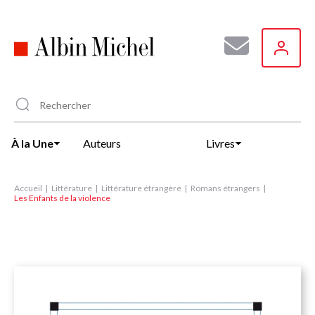
Aller
au
contenu
principal
À la Une
Auteurs
Livres
Accueil
Littérature
Littérature étrangère
Romans étrangers
Les Enfants de la violence