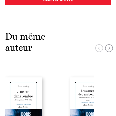
À l'occasion du prix Nobel de littérature décerné à Doris Lessing en 2007,
les éditions Albin Michel rééditent quelques-uns de ses plus grands
chefs-d'œuvre :
•
Le Carnet d'or
• Les Enfants de la violence
Du même
• Les Enfants de la violence, t. 2 : L'écho lointain de l'orage
• Les Enfants de la violence, t. 3 : La cité promise
auteur
• Les Carnets de Jane Somers, t. 1 : Journal d'une voisine
• Les Carnets de Jane Somers, t. 2 : Si vieillesse pouvait
• Dans ma peau. Autobiographie 1919-1949
• La Marche dans l'ombre. Autobiographie 1949-1962