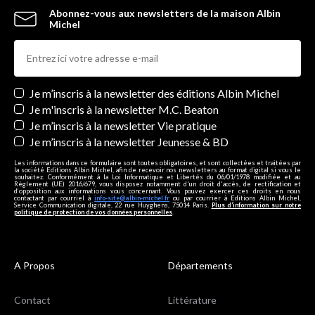
Abonnez-vous aux newsletters de la maison Albin
Michel
Newsletters
Je m’inscris à la newsletter des éditions Albin Michel
Je m'inscris à la newsletter M.C. Beaton
Je m’inscris à la newsletter Vie pratique
Je m’inscris à la newsletter Jeunesse & BD
Les informations dans ce formulaire sont toutes obligatoires, et sont collectées et traitées par
la société Editions Albin Michel, afin de recevoir nos newsletters au format digital si vous le
souhaitez. Conformément à la Loi Informatique et Libertés du 06/01/1978 modifiée et au
Règlement (UE) 2016/679, vous disposez notamment d'un droit d'accès, de rectification et
d’opposition aux informations vous concernant. Vous pouvez exercer ces droits en nous
contactant par courriel à
info-site@albin-michel.fr
ou par courrier à Editions Albin Michel,
Service Communication digitale, 22 rue Huyghens, 75014 Paris.
Plus d’information sur notre
politique de protection de vos données personnelles
.
A Propos
Départements
Contact
Littérature