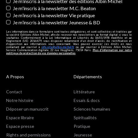
Newsletters
Je m’inscris à la newsletter des éditions Albin Michel
Je m'inscris à la newsletter M.C. Beaton
Je m’inscris à la newsletter Vie pratique
Je m’inscris à la newsletter Jeunesse & BD
Les informations dans ce formulaire sont toutes obligatoires, et sont collectées et traitées par
la société Editions Albin Michel, afin de recevoir nos newsletters au format digital si vous le
souhaitez. Conformément à la Loi Informatique et Libertés du 06/01/1978 modifiée et au
Règlement (UE) 2016/679, vous disposez notamment d'un droit d'accès, de rectification et
d’opposition aux informations vous concernant. Vous pouvez exercer ces droits en nous
contactant par courriel à
info-site@albin-michel.fr
ou par courrier à Editions Albin Michel,
Service Communication digitale, 22 rue Huyghens, 75014 Paris.
Plus d’information sur notre
politique de protection de vos données personnelles
.
A Propos
Départements
Contact
Littérature
Notre histoire
Essais & docs
Déposer un manuscrit
Sciences humaines
Espace libraire
Spiritualités
Espace presse
Pratique
Rights and permissions
Jeunesse