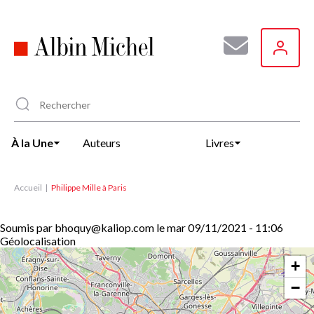
Aller
au
contenu
principal
À la Une
Auteurs
Livres
Accueil
Philippe Mille à Paris
Soumis par
bhoquy@kaliop.com
le
mar 09/11/2021 - 11:06
Géolocalisation
+
−