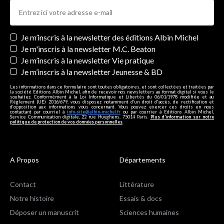
Newsletters
Je m’inscris à la newsletter des éditions Albin Michel
Je m'inscris à la newsletter M.C. Beaton
Je m’inscris à la newsletter Vie pratique
Je m’inscris à la newsletter Jeunesse & BD
Les informations dans ce formulaire sont toutes obligatoires, et sont collectées et traitées par
la société Editions Albin Michel, afin de recevoir nos newsletters au format digital si vous le
souhaitez. Conformément à la Loi Informatique et Libertés du 06/01/1978 modifiée et au
Règlement (UE) 2016/679, vous disposez notamment d'un droit d'accès, de rectification et
d’opposition aux informations vous concernant. Vous pouvez exercer ces droits en nous
contactant par courriel à
info-site@albin-michel.fr
ou par courrier à Editions Albin Michel,
Service Communication digitale, 22 rue Huyghens, 75014 Paris.
Plus d’information sur notre
politique de protection de vos données personnelles
.
A Propos
Départements
Contact
Littérature
Notre histoire
Essais & docs
Déposer un manuscrit
Sciences humaines