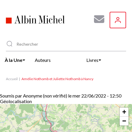
Aller
au
contenu
principal
À la Une
Auteurs
Livres
Accueil
Amélie Nothomb et Juliette Nothomb à Nancy
Soumis par
Anonyme (non vérifié)
le
mer 22/06/2022 - 12:50
Géolocalisation
+
−