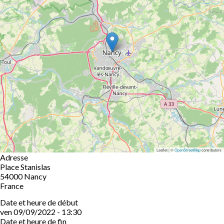
Leaflet | ©
OpenStreetMap
contributors
Adresse
Place Stanislas
54000
Nancy
France
Date et heure de début
ven 09/09/2022 - 13:30
Date et heure de fin