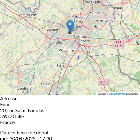
Leaflet | ©
OpenStreetMap
contributors
Adresse
Fnac
20, rue Saint-Nicolas
59000
Lille
France
Date et heure de début
mer 30/04/2025 - 17:30