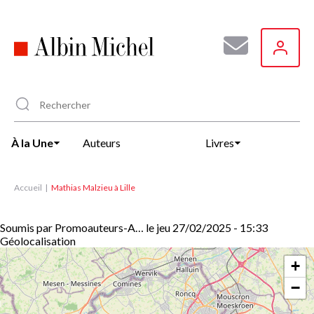
Aller
au
contenu
principal
À la Une
Auteurs
Livres
Accueil
Mathias Malzieu à Lille
Soumis par
Promoauteurs-A…
le
jeu 27/02/2025 - 15:33
Géolocalisation
+
−