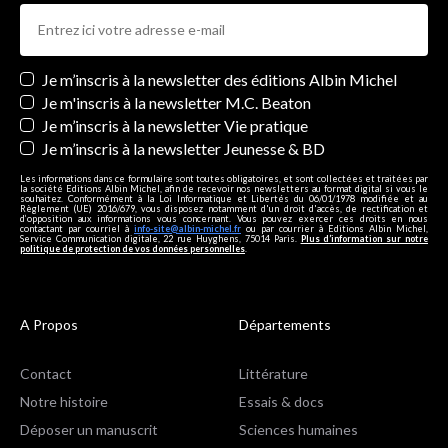
Newsletters
Je m’inscris à la newsletter des éditions Albin Michel
Je m'inscris à la newsletter M.C. Beaton
Je m’inscris à la newsletter Vie pratique
Je m’inscris à la newsletter Jeunesse & BD
Les informations dans ce formulaire sont toutes obligatoires, et sont collectées et traitées par
la société Editions Albin Michel, afin de recevoir nos newsletters au format digital si vous le
souhaitez. Conformément à la Loi Informatique et Libertés du 06/01/1978 modifiée et au
Règlement (UE) 2016/679, vous disposez notamment d'un droit d'accès, de rectification et
d’opposition aux informations vous concernant. Vous pouvez exercer ces droits en nous
contactant par courriel à
info-site@albin-michel.fr
ou par courrier à Editions Albin Michel,
Service Communication digitale, 22 rue Huyghens, 75014 Paris.
Plus d’information sur notre
politique de protection de vos données personnelles
.
A Propos
Départements
Contact
Littérature
Notre histoire
Essais & docs
Déposer un manuscrit
Sciences humaines