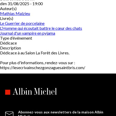
dim 31/08/2025 - 19:00
Auteur(s)
Mathias Malzieu
Livre(s)
Le Guerrier de porcelaine
L’Homme qui écoutait battre le cœur des chats
Journal d'un vampire en pyjama
Type d’événement
Dédicace
Description
Dédicace à au Salon La Forêt des Livres.
Pour plus d'informations, rendez-vous sur :
https://lesecrivainschezgonzaguesaintbris.com/
Abonnez-vous aux newsletters de la maison Albin