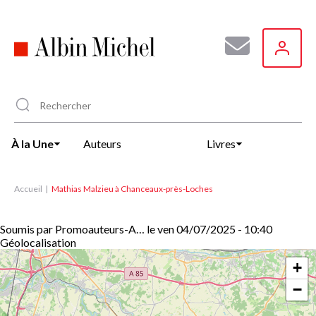
Aller
au
contenu
principal
À la Une
Auteurs
Livres
Accueil
Mathias Malzieu à Chanceaux-près-Loches
Soumis par
Promoauteurs-A…
le
ven 04/07/2025 - 10:40
Géolocalisation
+
−