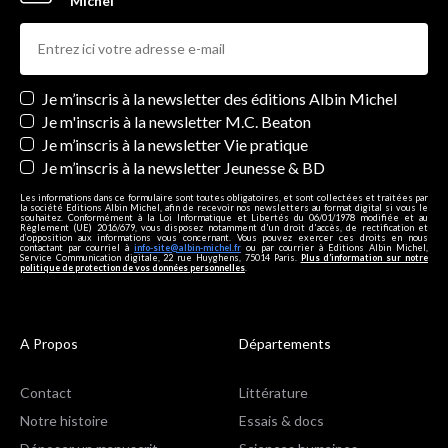
Michel
Newsletters
Je m’inscris à la newsletter des éditions Albin Michel
Je m'inscris à la newsletter M.C. Beaton
Je m’inscris à la newsletter Vie pratique
Je m’inscris à la newsletter Jeunesse & BD
Les informations dans ce formulaire sont toutes obligatoires, et sont collectées et traitées par
la société Editions Albin Michel, afin de recevoir nos newsletters au format digital si vous le
souhaitez. Conformément à la Loi Informatique et Libertés du 06/01/1978 modifiée et au
Règlement (UE) 2016/679, vous disposez notamment d'un droit d'accès, de rectification et
d’opposition aux informations vous concernant. Vous pouvez exercer ces droits en nous
contactant par courriel à
info-site@albin-michel.fr
ou par courrier à Editions Albin Michel,
Service Communication digitale, 22 rue Huyghens, 75014 Paris.
Plus d’information sur notre
politique de protection de vos données personnelles
.
A Propos
Départements
Contact
Littérature
Notre histoire
Essais & docs