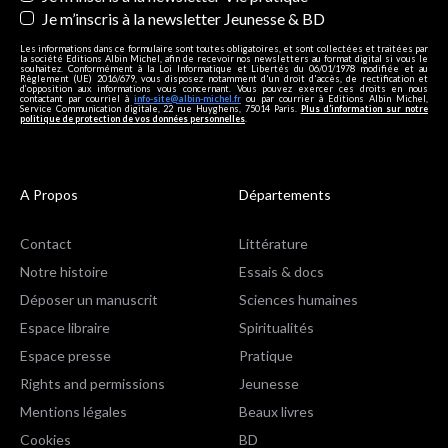
Je m’inscris à la newsletter Jeunesse & BD
Les informations dans ce formulaire sont toutes obligatoires, et sont collectées et traitées par
la société Editions Albin Michel, afin de recevoir nos newsletters au format digital si vous le
souhaitez. Conformément à la Loi Informatique et Libertés du 06/01/1978 modifiée et au
Règlement (UE) 2016/679, vous disposez notamment d'un droit d'accès, de rectification et
d’opposition aux informations vous concernant. Vous pouvez exercer ces droits en nous
contactant par courriel à
info-site@albin-michel.fr
ou par courrier à Editions Albin Michel,
Service Communication digitale, 22 rue Huyghens, 75014 Paris.
Plus d’information sur notre
politique de protection de vos données personnelles
.
A Propos
Départements
Contact
Littérature
Notre histoire
Essais & docs
Déposer un manuscrit
Sciences humaines
Espace libraire
Spiritualités
Espace presse
Pratique
Rights and permissions
Jeunesse
Mentions légales
Beaux livres
Cookies
BD