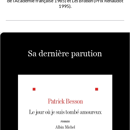
de l’Académie française 1985) et
Les Braban
(Prix Renaudot
1995).
Sa dernière parution