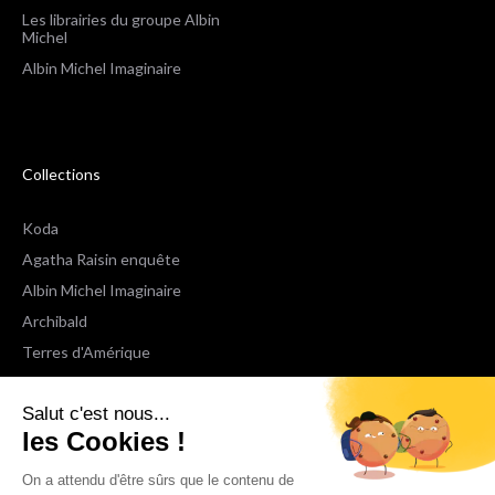
Les librairies du groupe Albin
Michel
Albin Michel Imaginaire
Collections
Koda
Agatha Raisin enquête
Albin Michel Imaginaire
Archibald
Terres d'Amérique
Espaces Libres Poche
Salut c'est nous...
NOX
les Cookies !
Wiz
Voir toutes les collections
On a attendu d'être sûrs que le contenu de