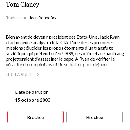
Tom Clancy
Traducteur :
Jean Bonnefoy
Bien avant de devenir président des États-Unis, Jack Ryan
était un jeune analyste de la CIA. L'une de ses premières
missions : élucider les propos étonnants d'un transfuge
soviétique qui prétend qu'en URSS, des officiels de haut rang
projetteraient d'assassiner le pape. À Ryan de vérifier la
véracité du complot avant de se battre pour déjouer
l'attentat.
LIRE LA SUITE
Car ce n'est pas seulement la vie du pape qui est en jeu mais
l'équilibre du monde occidental.
Date de parution
Tom Clancy retrouve le Jack Ryan du début.
Un grand roman d'espionnage
15 octobre 2003
sur l'impitoyable guerre des services secrets
et ses enjeux géopolitiques.
Brochée
Brochée
« Intelligent, attachant, Jack Ryan est devenu l'un des