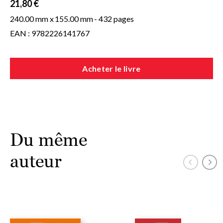
protagonistes les plus célèbres de la fiction américaine
21,80 €
contemporaine. »
240.00 mm x
155.00 mm
- 432 pages
The Washington Post
EAN : 9782226141767
Acheter le livre
Du même
auteur