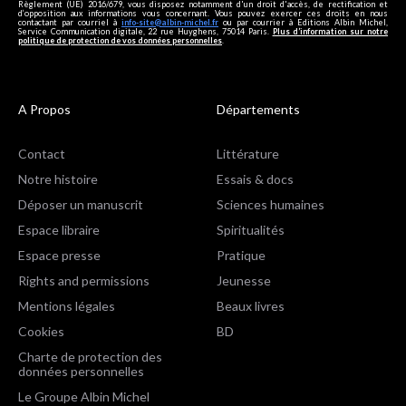
Règlement (UE) 2016/679, vous disposez notamment d'un droit d'accès, de rectification et
d’opposition aux informations vous concernant. Vous pouvez exercer ces droits en nous
contactant par courriel à
info-site@albin-michel.fr
ou par courrier à Editions Albin Michel,
Service Communication digitale, 22 rue Huyghens, 75014 Paris.
Plus d’information sur notre
politique de protection de vos données personnelles
.
A Propos
Départements
Contact
Littérature
Notre histoire
Essais & docs
Déposer un manuscrit
Sciences humaines
Espace libraire
Spiritualités
Espace presse
Pratique
Rights and permissions
Jeunesse
Mentions légales
Beaux livres
Cookies
BD
Charte de protection des
données personnelles
Le Groupe Albin Michel