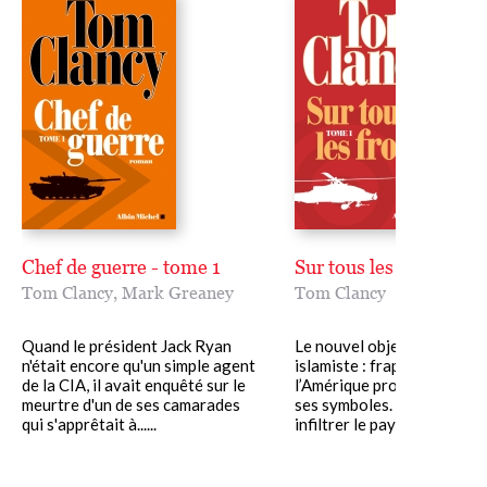
Chef de guerre - tome 1
Sur tous les fronts - t
Tom Clancy
,
Mark Greaney
Tom Clancy
Quand le président Jack Ryan
Le nouvel objectif du terr
n'était encore qu'un simple agent
islamiste : frapper au cœur
de la CIA, il avait enquêté sur le
l’Amérique profonde plutô
meurtre d'un de ses camarades
ses symboles. Et pour mieu
qui s'apprêtait à......
infiltrer le pays, un allié aussi