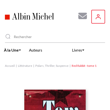
Aller
au
contenu
principal
À la Une
Auteurs
Livres
Accueil
Littérature
Polars, Thriller, Suspense
Red Rabbit - tome 1