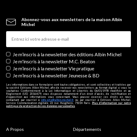
Abonnez-vous aux newsletters de la maison Albin
Michel
Newsletters
Je m’inscris à la newsletter des éditions Albin Michel
Je m'inscris à la newsletter M.C. Beaton
Je m’inscris à la newsletter Vie pratique
Je m’inscris à la newsletter Jeunesse & BD
Les informations dans ce formulaire sont toutes obligatoires, et sont collectées et traitées par
la société Editions Albin Michel, afin de recevoir nos newsletters au format digital si vous le
souhaitez. Conformément à la Loi Informatique et Libertés du 06/01/1978 modifiée et au
Règlement (UE) 2016/679, vous disposez notamment d'un droit d'accès, de rectification et
d’opposition aux informations vous concernant. Vous pouvez exercer ces droits en nous
contactant par courriel à
info-site@albin-michel.fr
ou par courrier à Editions Albin Michel,
Service Communication digitale, 22 rue Huyghens, 75014 Paris.
Plus d’information sur notre
politique de protection de vos données personnelles
.
A Propos
Départements