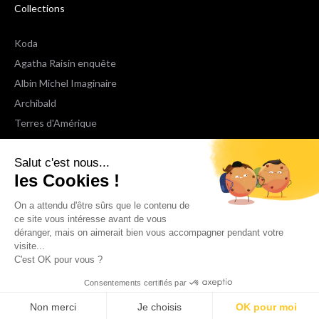
Collections
Koda
Agatha Raisin enquête
Albin Michel Imaginaire
Archibald
Terres d'Amérique
Espaces Libres Poche
Salut c'est nous...
NOX
les Cookies !
Wiz
Voir toutes les collections
On a attendu d'être sûrs que le contenu de
ce site vous intéresse avant de vous
déranger, mais on aimerait bien vous accompagner pendant votre
Nous suivre
visite...
C'est OK pour vous ?
Consentements certifiés par
Non merci
Je choisis
OK pour moi