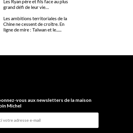
Les Ryan père et fils face au plus
Après le succès de Mort ou
grand défi de leur vie…
nouveau best-seller
du maître du techno-thrill
Les ambitions territoriales de la
Nº1 des ventes aux U.S.A
Chine ne cessent de croître. En
qu’on croyait la menace
ligne de mire : Taïwan et le......
islamiste......
onnez-vous aux newsletters de la maison
bin Michel