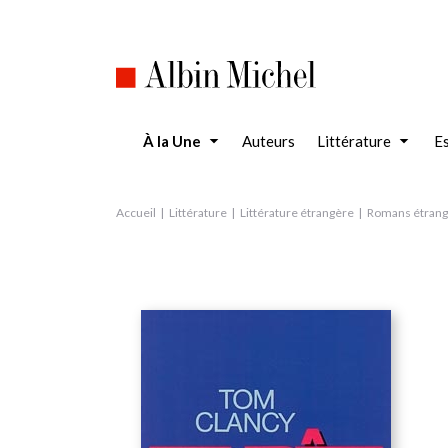
Aller
au
contenu
principal
À la Une
Auteurs
Littérature
Es
Accueil
Littérature
Littérature étrangère
Romans étrang