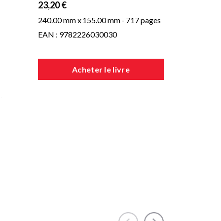
23,20 €
240.00 mm x
155.00 mm
- 717 pages
EAN : 9782226030030
Acheter le livre
 les
,
ils
nt
la
 la