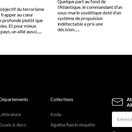
Quelque part au fond de
l’Atlantique, le commandant d’un
objectif du terrorisme
sous-marin soviétique doté d’un
: frapper au cœur
système de propulsion
e profonde plutôt que
indétectable a pris une
les. Et pour mieux
décision......
 pays, un allié aussi......
Départements
Collections
Ab
Al
Littérature
Koda
Essais & docs
Agatha Raisin enquête