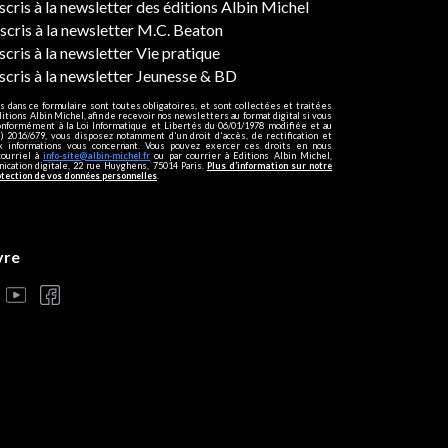
ers
nscris à la newsletter des éditions Albin Michel
nscris à la newsletter M.C. Beaton
scris à la newsletter Vie pratique
nscris à la newsletter Jeunesse & BD
s dans ce formulaire sont toutes obligatoires, et sont collectées et traitées
ditions Albin Michel, afin de recevoir nos newsletters au format digital si vous
onformément à la Loi Informatique et Libertés du 06/01/1978 modifiée et au
 2016/679, vous disposez notamment d'un droit d'accès, de rectification et
ux informations vous concernant. Vous pouvez exercer ces droits en nous
courriel à
info-site@albin-michel.fr
ou par courrier à Editions Albin Michel,
cation digitale, 22 rue Huyghens, 75014 Paris.
Plus d’information sur notre
otection de vos données personnelles
.
vre
s réglementations. Personnalisez vos préférences pour contrôler