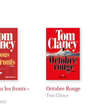
fureur des forces armées soviétiques qui déferlent en Europe e
dans l'Atlantique Nord. L'Occident se trouve tout à coup plong
dans une guerre brûlante... et peut être l'ultime bataille pour le
contrôle du globe.
s les fronts -
Octobre Rouge
Tom Clancy
ncy