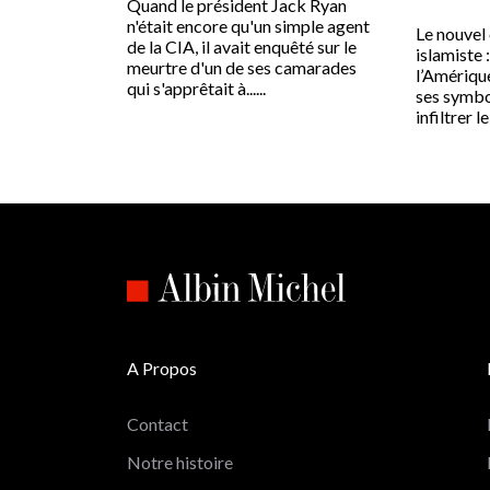
Quand le président Jack Ryan
n'était encore qu'un simple agent
Le nouvel 
de la CIA, il avait enquêté sur le
islamiste 
meurtre d'un de ses camarades
l’Amériqu
qui s'apprêtait à......
ses symbo
infiltrer le
A Propos
Contact
Notre histoire