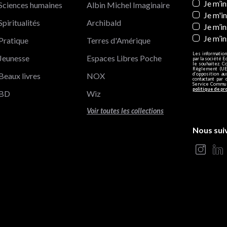
Newslett
Je m’i
Sciences humaines
Albin Michel Imaginaire
Je m'i
Spiritualités
Archibald
Je m’in
Je m’i
Pratique
Terres d'Amérique
Les information
Jeunesse
Espaces Libres Poche
par la société E
le souhaitez. C
Règlement (UE)
Beaux livres
NOX
d’opposition a
contactant par 
Service Communi
politique de pr
BD
Wiz
Voir toutes les collections
Nous sui
s Options
ètres de confidentialité, en garantissant la conformité avec le