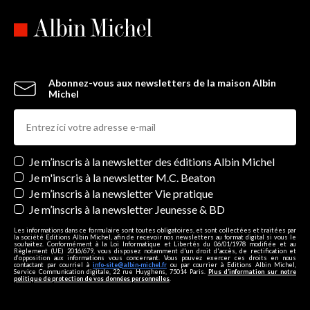
Abonnez-vous aux newsletters de la maison Albin
Michel
Newsletters
Je m’inscris à la newsletter des éditions Albin Michel
Je m'inscris à la newsletter M.C. Beaton
Je m’inscris à la newsletter Vie pratique
Je m’inscris à la newsletter Jeunesse & BD
Les informations dans ce formulaire sont toutes obligatoires, et sont collectées et traitées par
la société Editions Albin Michel, afin de recevoir nos newsletters au format digital si vous le
souhaitez. Conformément à la Loi Informatique et Libertés du 06/01/1978 modifiée et au
Règlement (UE) 2016/679, vous disposez notamment d'un droit d'accès, de rectification et
d’opposition aux informations vous concernant. Vous pouvez exercer ces droits en nous
contactant par courriel à
info-site@albin-michel.fr
ou par courrier à Editions Albin Michel,
Service Communication digitale, 22 rue Huyghens, 75014 Paris.
Plus d’information sur notre
politique de protection de vos données personnelles
.