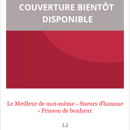
Le Meilleur de moi-même - Sueurs d'homme
- Frisson de bonheur
[...]