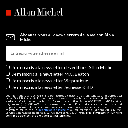
Abonnez-vous aux newsletters de la maison Albin
Michel
Newsletters
Je m’inscris à la newsletter des éditions Albin Michel
Je m'inscris à la newsletter M.C. Beaton
Je m’inscris à la newsletter Vie pratique
Je m’inscris à la newsletter Jeunesse & BD
Les informations dans ce formulaire sont toutes obligatoires, et sont collectées et traitées par
la société Editions Albin Michel, afin de recevoir nos newsletters au format digital si vous le
souhaitez. Conformément à la Loi Informatique et Libertés du 06/01/1978 modifiée et au
Règlement (UE) 2016/679, vous disposez notamment d'un droit d'accès, de rectification et
d’opposition aux informations vous concernant. Vous pouvez exercer ces droits en nous
contactant par courriel à
info-site@albin-michel.fr
ou par courrier à Editions Albin Michel,
Service Communication digitale, 22 rue Huyghens, 75014 Paris.
Plus d’information sur notre
politique de protection de vos données personnelles
.