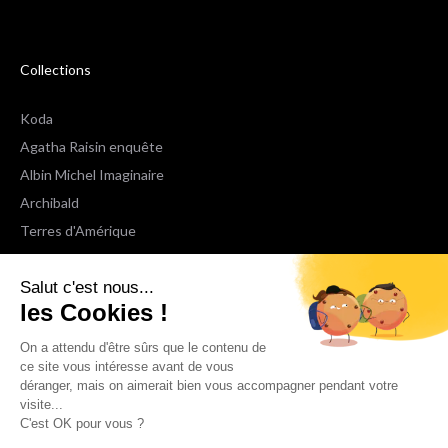
Collections
Koda
Agatha Raisin enquête
Albin Michel Imaginaire
Archibald
Terres d'Amérique
Espaces Libres Poche
Salut c'est nous...
NOX
les Cookies !
Wiz
Voir toutes les collections
On a attendu d'être sûrs que le contenu de
ce site vous intéresse avant de vous
déranger, mais on aimerait bien vous accompagner pendant votre
Nous suivre
visite...
C'est OK pour vous ?