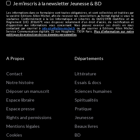
Je m’inscris à la newsletter Jeunesse & BD
Les informations dans ce formulaire sont toutes obligatoires, et sont collectées et traitées par
la société Editions Albin Michel, afin de recevoir nos newsletters au format digital si vous le
souhaitez. Conformément à la Loi Informatique et Libertés du 06/01/1978 modifiée et au
Règlement (UE) 2016/679, vous disposez notamment d'un droit d'accès, de rectification et
d’opposition aux informations vous concernant. Vous pouvez exercer ces droits en nous
contactant par courriel à
info-site@albin-michel.fr
ou par courrier à Editions Albin Michel,
Service Communication digitale, 22 rue Huyghens, 75014 Paris.
Plus d’information sur notre
politique de protection de vos données personnelles
.
A Propos
Départements
Contact
Littérature
Notre histoire
Essais & docs
Déposer un manuscrit
Sciences humaines
Espace libraire
Spiritualités
Espace presse
Pratique
Rights and permissions
Jeunesse
Mentions légales
Beaux livres
Cookies
BD