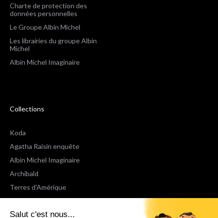
Charte de protection des
données personnelles
Le Groupe Albin Michel
Les librairies du groupe Albin
Michel
Albin Michel Imaginaire
Collections
Koda
Agatha Raisin enquête
Albin Michel Imaginaire
Archibald
Terres d'Amérique
Espaces Libres Poche
Salut c'est nous...
NOX