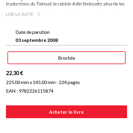
traductions du Talmud, le rabbin Adin Steinsaltz aborde les
questions auxquelles le monde juif est aujourd’hui confronté.
LIRE LA SUITE
Chemin faisant, il explore des éléments essentiels de la
tradition juive, comme l’idée du messianisme ou le motif de
la lumière, et se livre à une méditation sur le Cantique des
cantiques, s’interroge sur le conflit entre la foi et la raison,
Date de parution
entre la Torah et la science.
03 septembre 2008
Comme le dit Jean Blot dans la préface de ce livre :
« Nul
mieux que le rabbin Steinsaltz, dans sa fragilité physique et sa
vigueur intellectuelle, ne m’a accordé une telle accalmie. Quand
Brochée
il parle de la maison d’Israël, c’est un peu comme si un toit pareil
à des ailes protectrices se déployait au-dessus de ma tête. »
22,30 €
225.00 mm x
145.00 mm
- 224 pages
EAN : 9782226115874
Acheter le livre