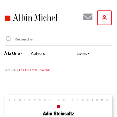
Aller
au
contenu
principal
À la Une
Auteurs
Livres
Accueil
Les Juifs et leur avenir