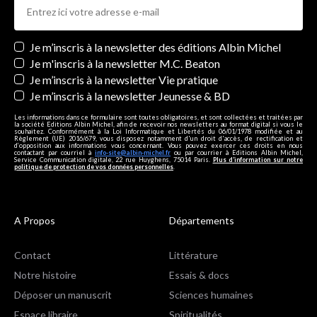
Newsletters
Je m’inscris à la newsletter des éditions Albin Michel
Je m'inscris à la newsletter M.C. Beaton
Je m’inscris à la newsletter Vie pratique
Je m’inscris à la newsletter Jeunesse & BD
Les informations dans ce formulaire sont toutes obligatoires, et sont collectées et traitées par
la société Editions Albin Michel, afin de recevoir nos newsletters au format digital si vous le
souhaitez. Conformément à la Loi Informatique et Libertés du 06/01/1978 modifiée et au
Règlement (UE) 2016/679, vous disposez notamment d'un droit d'accès, de rectification et
d’opposition aux informations vous concernant. Vous pouvez exercer ces droits en nous
contactant par courriel à
info-site@albin-michel.fr
ou par courrier à Editions Albin Michel,
Service Communication digitale, 22 rue Huyghens, 75014 Paris.
Plus d’information sur notre
politique de protection de vos données personnelles
.
A Propos
Départements
Contact
Littérature
Notre histoire
Essais & docs
Déposer un manuscrit
Sciences humaines
Espace libraire
Spiritualités