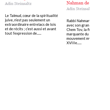
Nahman de Braslav
Adin Steinsaltz
Adin Steinsaltz
Le Talmud, cœur de la spiritualité
juive, n’est pas seulement un
Rabbi Nahman de Braslav e
extraordinaire entrelacs de lois
avec son grand-père le Baa
et de récits ; c’est aussi et avant
Chem Tov, la figure la plus
tout l’expression de......
marquante du hassidisme, 
mouvement mystique juif n
XVIIIe......