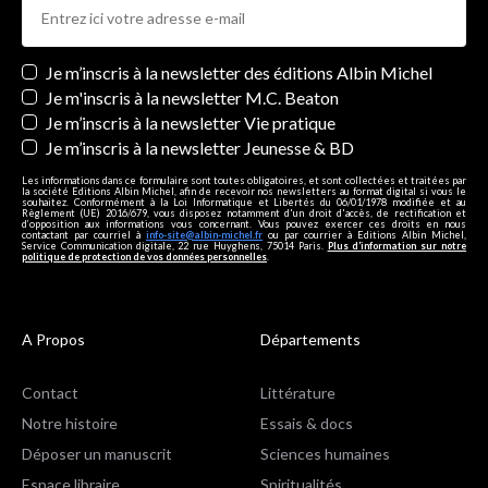
Newsletters
Je m’inscris à la newsletter des éditions Albin Michel
Je m'inscris à la newsletter M.C. Beaton
Je m’inscris à la newsletter Vie pratique
Je m’inscris à la newsletter Jeunesse & BD
Les informations dans ce formulaire sont toutes obligatoires, et sont collectées et traitées par
la société Editions Albin Michel, afin de recevoir nos newsletters au format digital si vous le
souhaitez. Conformément à la Loi Informatique et Libertés du 06/01/1978 modifiée et au
Règlement (UE) 2016/679, vous disposez notamment d'un droit d'accès, de rectification et
d’opposition aux informations vous concernant. Vous pouvez exercer ces droits en nous
contactant par courriel à
info-site@albin-michel.fr
ou par courrier à Editions Albin Michel,
Service Communication digitale, 22 rue Huyghens, 75014 Paris.
Plus d’information sur notre
politique de protection de vos données personnelles
.
A Propos
Départements
Contact
Littérature
Notre histoire
Essais & docs
Déposer un manuscrit
Sciences humaines
Espace libraire
Spiritualités