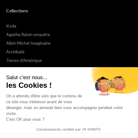
Collections
Koda
Agatha Raisin enquête
Albin Michel Imaginaire
Archibald
Terres d'Amérique
Espaces Libres Poche
Salut c'est nous...
NOX
les Cookies !
Wiz
Voir toutes les collections
On a attendu d'être sûrs que le contenu de
ce site vous intéresse avant de vous
déranger, mais on aimerait bien vous accompagner pendant votre
Nous suivre
visite...
C'est OK pour vous ?
Consentements certifiés par