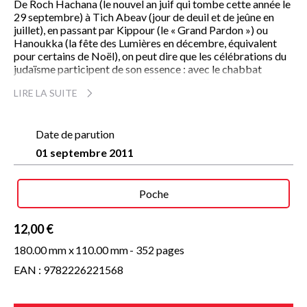
De Roch Hachana (le nouvel an juif qui tombe cette année le
29 septembre) à Tich Abeav (jour de deuil et de jeûne en
juillet), en passant par Kippour (le « Grand Pardon ») ou
Hanoukka (la fête des Lumières en décembre, équivalent
pour certains de Noël), on peut dire que les célébrations du
judaïsme participent de son essence : avec le chabbat
hebdomadaire et le cycle des fêtes, les juifs ont été non pas
LIRE LA SUITE
des bâtisseurs de temples ou de cathédrales, mais des «
bâtisseurs du temps », faisant de la temporalité le lieu même
du sacré.
Date de parution
Le grand traducteur du Talmud nous introduit à cette
01 septembre 2011
dimension à sa manière toujours simple, claire et empreinte
de profondeur.
Poche
12,00 €
180.00 mm x
110.00 mm
- 352 pages
EAN : 9782226221568