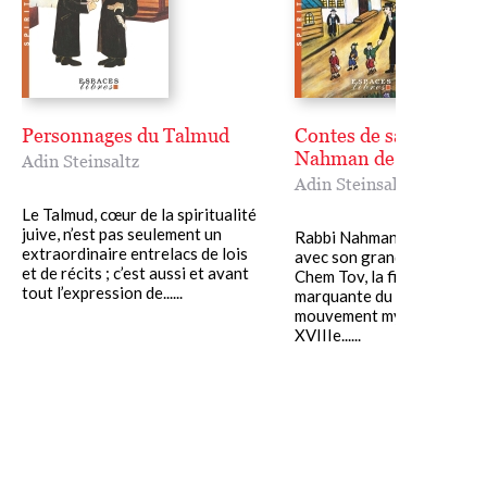
Personnages du Talmud
Contes de sagesse de 
Nahman de Braslav
Adin Steinsaltz
Adin Steinsaltz
Le Talmud, cœur de la spiritualité
juive, n’est pas seulement un
Rabbi Nahman de Braslav e
extraordinaire entrelacs de lois
avec son grand-père le Baa
et de récits ; c’est aussi et avant
Chem Tov, la figure la plus
tout l’expression de......
marquante du hassidisme, 
mouvement mystique juif n
XVIIIe......