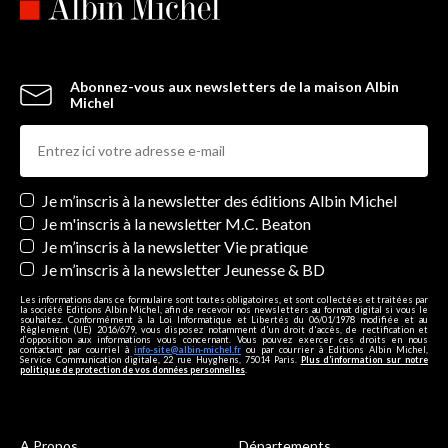
Abonnez-vous aux newsletters de la maison Albin
Michel
Newsletters
Je m’inscris à la newsletter des éditions Albin Michel
Je m'inscris à la newsletter M.C. Beaton
Je m’inscris à la newsletter Vie pratique
Je m’inscris à la newsletter Jeunesse & BD
Les informations dans ce formulaire sont toutes obligatoires, et sont collectées et traitées par
la société Editions Albin Michel, afin de recevoir nos newsletters au format digital si vous le
souhaitez. Conformément à la Loi Informatique et Libertés du 06/01/1978 modifiée et au
Règlement (UE) 2016/679, vous disposez notamment d'un droit d'accès, de rectification et
d’opposition aux informations vous concernant. Vous pouvez exercer ces droits en nous
contactant par courriel à
info-site@albin-michel.fr
ou par courrier à Editions Albin Michel,
Service Communication digitale, 22 rue Huyghens, 75014 Paris.
Plus d’information sur notre
politique de protection de vos données personnelles
.
A Propos
Départements