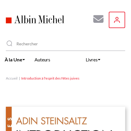
Aller
au
contenu
principal
À la Une
Auteurs
Livres
Accueil
Introduction à l'esprit des fêtes juives