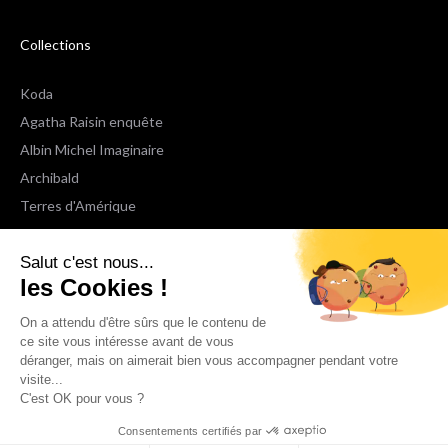
Collections
Koda
Agatha Raisin enquête
Albin Michel Imaginaire
Archibald
Terres d'Amérique
Espaces Libres Poche
Salut c'est nous...
NOX
les Cookies !
Wiz
Voir toutes les collections
On a attendu d'être sûrs que le contenu de
ce site vous intéresse avant de vous
déranger, mais on aimerait bien vous accompagner pendant votre
Nous suivre
visite...
C'est OK pour vous ?
Consentements certifiés par