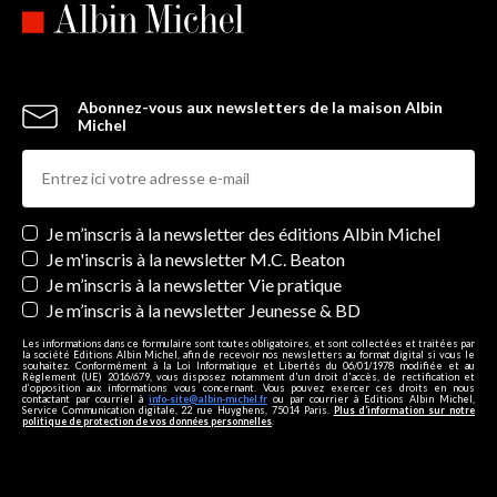
Abonnez-vous aux newsletters de la maison Albin
Michel
Newsletters
Je m’inscris à la newsletter des éditions Albin Michel
Je m'inscris à la newsletter M.C. Beaton
Je m’inscris à la newsletter Vie pratique
Je m’inscris à la newsletter Jeunesse & BD
Les informations dans ce formulaire sont toutes obligatoires, et sont collectées et traitées par
la société Editions Albin Michel, afin de recevoir nos newsletters au format digital si vous le
souhaitez. Conformément à la Loi Informatique et Libertés du 06/01/1978 modifiée et au
Règlement (UE) 2016/679, vous disposez notamment d'un droit d'accès, de rectification et
d’opposition aux informations vous concernant. Vous pouvez exercer ces droits en nous
contactant par courriel à
info-site@albin-michel.fr
ou par courrier à Editions Albin Michel,
Service Communication digitale, 22 rue Huyghens, 75014 Paris.
Plus d’information sur notre
politique de protection de vos données personnelles
.