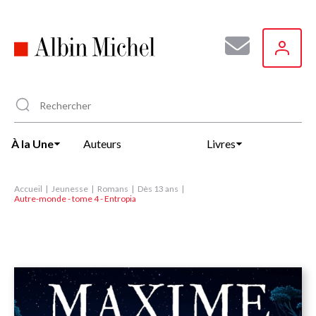
Aller
au
contenu
principal
À la Une
Auteurs
Livres
Accueil
Jeunesse
Romans
Dès 13 ans
Autre-monde - tome 4 - Entropia